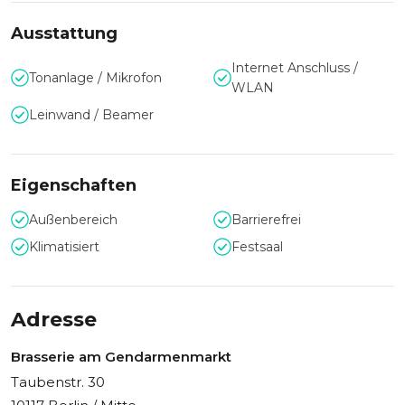
Ihrer Veranstaltung mit leckeren, hochwertigen Speisen und
Ausstattung
Getränken. Ob Sie Ihren Geburtstag oder Ihr Familienfest,
ein Firmenevent oder Ihre Hochzeit bei der Brasserie
Internet Anschluss /
am Gendarmenmarkt ausrichten möchten, das Team
Tonanlage / Mikrofon
WLAN
unterstützt Sie mit einer individuellen Beratung und dem
persönlichen Gespräch.
Leinwand / Beamer
Eigenschaften
Außenbereich
Barrierefrei
Klimatisiert
Festsaal
Adresse
Brasserie am Gendarmenmarkt
Taubenstr. 30