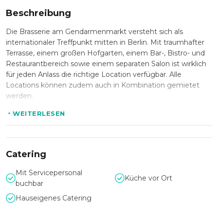
Beschreibung
Die Brasserie am Gendarmenmarkt versteht sich als
internationaler Treffpunkt mitten in Berlin. Mit traumhafter
Terrasse, einem großen Hofgarten, einem Bar-, Bistro- und
Restaurantbereich sowie einem separaten Salon ist wirklich
für jeden Anlass die richtige Location verfügbar. Alle
Locations können zudem auch in Kombination gemietet
werden.
Inspiriert von den französischen Brasserien entstand im Art-
WEITERLESEN
déco-Stil ein ganz besonderes Restaurant im Zentrum
Berlins: Gastronomie als stilvoller und doch ungezwungener
Genuss. Das Restaurant liegt an einem der bedeutendsten
Catering
Plätze in der historischen Mitte Berlins. Grandiose
Architektur, faszinierendes Kulturleben, dort, wo sich alle
Mit Servicepersonal
niederlassen möchten, in der Umgebung von Ministerien,
Küche vor Ort
buchbar
Botschaften, Wirtschafts- und Medienunternehmen.
Hauseigenes Catering
Bei diesem besonderen Standort ist ein außergewöhnliches
Event garantiert. Die hauseigene Küche versorgt Sie bei