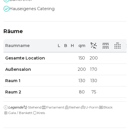
Hauseigenes Catering
Räume
Raumname
L
B
H
qm
Gesamte Location
150
200
Außensalon
200
170
Raum 1
130
130
Raum 2
80
75
Legende
Stehend
Parlament
Reihen
U-Form
Block
Gala / Bankett
Kreis