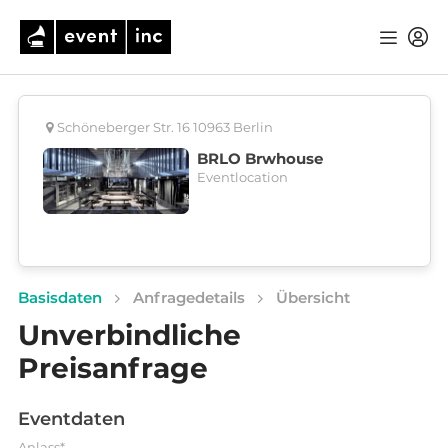
Schöneberger Str. 16 10963 Berlin
BRLO Brwhouse
Eventlocation
Basisdaten
Anfragedetails
Übersicht
Unverbindliche
Preisanfrage
Eventdaten
Anlass*