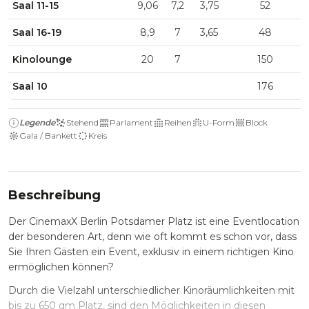
Saal 11-15
9,06
7,2
3,75
52
Saal 16-19
8,9
7
3,65
48
Kinolounge
20
7
150
Saal 10
176
Legende
Stehend
Parlament
Reihen
U-Form
Block
Gala / Bankett
Kreis
Beschreibung
Der CinemaxX Berlin Potsdamer Platz ist eine Eventlocation
der besonderen Art, denn wie oft kommt es schon vor, dass
Sie Ihren Gästen ein Event, exklusiv in einem richtigen Kino
ermöglichen können?
Durch die Vielzahl unterschiedlicher Kinoräumlichkeiten mit
bis zu 650 qm Platz, sind den Möglichkeiten in diesen