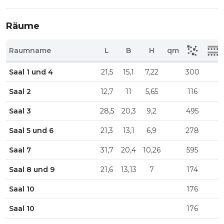
Räume
Raumname
L
B
H
qm
Saal 1 und 4
21,5
15,1
7,22
300
Saal 2
12,7
11
5,65
116
Saal 3
28,5
20,3
9,2
495
Saal 5 und 6
21,3
13,1
6,9
278
Saal 7
31,7
20,4
10,26
595
Saal 8 und 9
21,6
13,13
7
174
Saal 10
176
Saal 10
176