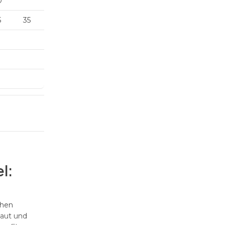
0
5
35
l:
chen
baut und