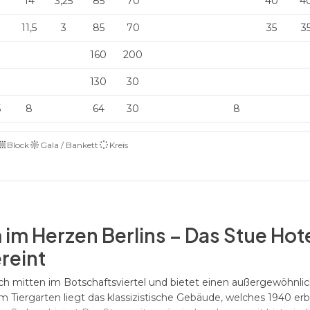
14
3,25
85
70
40
4
11,5
3
85
70
35
3
160
200
130
30
5
8
64
30
8
Block
Gala / Bankett
Kreis
 im Herzen Berlins – Das Stue Hote
reint
ch mitten im Botschaftsviertel und bietet einen außergewöhnli
Tiergarten liegt das klassizistische Gebäude, welches 1940 er