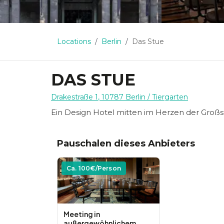
Locations
Berlin
Das Stue
DAS STUE
Drakestraße 1
,
10787
Berlin
/ Tiergarten
Ein Design Hotel mitten im Herzen der Großs
Pauschalen dieses Anbieters
Ca.
100
€/Person
Meeting in
außergewöhnlichem