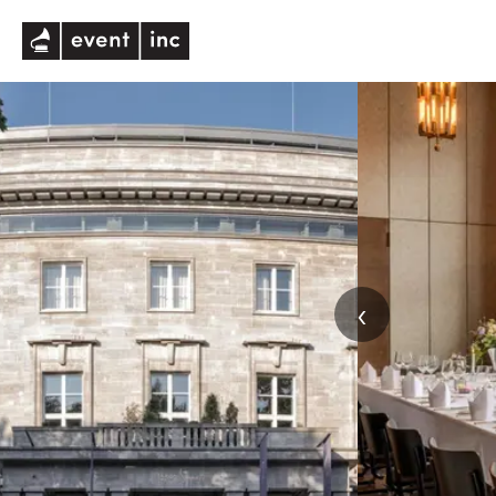
eventinc
‹