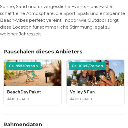
Sonne, Sand und unvergessliche Events – das East 61
schafft eine Atmosphäre, die Sport, Spaß und entspannte
Beach-Vibes perfekt vereint. Indoor wie Outdoor sorgt
diese Location für sommerliche Stimmung, egal zu
welcher Jahreszeit.
Pauschalen dieses Anbieters
Ca.
95
€/Person
Ca.
100
€/Person
Beach Day Paket
Volley & Fun
100
–
400
100
–
400
Rahmendaten