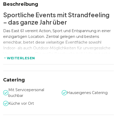
Beschreibung
Sportliche Events mit Strandfeeling
– das ganze Jahr über
Das East 61 vereint Action, Sport und Entspannung in einer
einzigartigen Location. Zentral gelegen und bestens
erreichbar, bietet diese vielseitige Eventfläche sowohl
Indoor- als auch Outdoor-Möglichkeiten für unvergessliche
Veranstaltungen. Die große Beachvolleyball-Halle mit zehn
WEITERLESEN
beheizten Sandfeldern sorgt für sportliche Highlights,
während der großzügige Außenbereich mit neun weiteren
Feldern perfekte Sommerstimmung verbreitet.
Catering
Eventlocation mit exklusiven
Mit Servicepersonal
Hauseigenes Catering
Möglichkeiten
buchbar
Küche vor Ort
Ob sportliches Teamevent, Firmenevent oder eine
ausgelassene Feier – das East 61 überzeugt mit mehreren