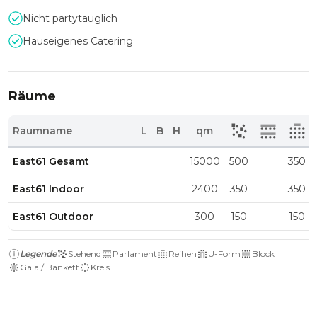
Nicht partytauglich
Hauseigenes Catering
Räume
Raumname
L
B
H
qm
East61 Gesamt
15000
500
350
East61 Indoor
2400
350
350
East61 Outdoor
300
150
150
Legende
Stehend
Parlament
Reihen
U-Form
Block
Gala / Bankett
Kreis