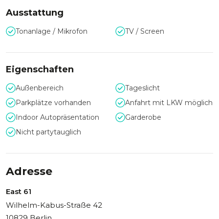
exklusiven Bars, flexiblen Veranstaltungsflächen und einer
entspannten Beach-Atmosphäre. Dank regensicherer
Ausstattung
Indoor-Bereiche lässt sich jedes Event wetterunabhängig
Tonanlage / Mikrofon
TV / Screen
umsetzen, sodass der Sand unter den Füßen garantiert
bleibt.
Eigenschaften
Außenbereich
Tageslicht
Parkplätze vorhanden
Anfahrt mit LKW möglich
Indoor Autopräsentation
Garderobe
Nicht partytauglich
Adresse
East 61
Wilhelm-Kabus-Straße 42
10829 Berlin