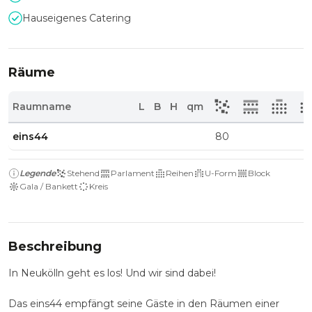
Hauseigenes Catering
Räume
Raumname
L
B
H
qm
eins44
80
Legende
Stehend
Parlament
Reihen
U-Form
Block
Gala / Bankett
Kreis
Beschreibung
In Neukölln geht es los! Und wir sind dabei!
Das eins44 empfängt seine Gäste in den Räumen einer