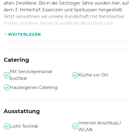
alten Destillerie. Bis in die Sechziger Jahre wurden hier, auf
dem 3. Hinterhof, Essenzen und Spirituosen hergestellt.
Jetzt verwöhnen wir unsere Kundschaft mit französicher
Küche und einer feinen Auswahl an deutschen und
französischen Weinen.
WEITERLESEN
Die Originalfassade sowie die teilweise bestehende originale
Innenarchitektur gepaart mit einer Vielzahl gesammelter
Industriemöbel und Lampen geben diesem Ort seinen
Catering
besonderen Charme.
Mit Servicepersonal
Küche vor Ort
Das eins44 bieten mit seinen Räumlichkeiten über zwei
buchbar
Ebenen das besondere Etwas für ein exklusives Event.
Hauseigenes Catering
Neben unserer erstklassigen Küche und unserer
geschmackvollen Location bieten wir eine kompetente
Beratung und Planung, damit Ihre Feier ein voller Erfolg
wird.
Ausstattung
Internet Anschluss /
Wir freuen uns Ihre Veranstaltung!
Licht-Technik
WLAN