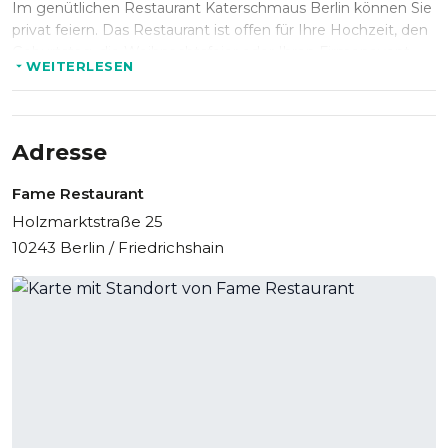
Im genütlichen Restaurant Katerschmaus Berlin können Sie
privat feiern. Das Restaurant ist offen für Ihre Hochzeit, den
Geburtstag, die Weihnachtsfeier oder Ihren Firmenevent.
WEITERLESEN
Fühlen Sie im Katerschmaus Berlin wie im Märchenwald.
Bis 70 Personen können dort dinieren und aus einem
reichhaltigen Menü wählen. Dazu gibt es eine Auswahl
erlesener Weine.
Adresse
Nutzen Sie die Chance, im Katerschmaus Berlin zu feiern
Fame Restaurant
solange Media-Spree diese Oase noch nicht verdrängt hat.
Holzmarktstraße 25
10243 Berlin / Friedrichshain