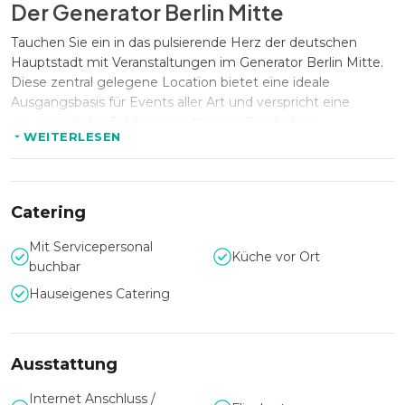
Der Generator Berlin Mitte
Tauchen Sie ein in das pulsierende Herz der deutschen
Hauptstadt mit Veranstaltungen im Generator Berlin Mitte.
Diese zentral gelegene Location bietet eine ideale
Ausgangsbasis für Events aller Art und verspricht eine
unvergessliche Erfahrung mitten im Geschehen.
WEITERLESEN
Vielfältige Räumlichkeiten für jeden
Anlass
Catering
Der Generator Berlin Mitte beeindruckt mit seiner
Mit Servicepersonal
Küche vor Ort
beeindruckenden Kapazität und Vielfalt an
buchbar
Veranstaltungsräumen. Eine gemütliche Bar, ein moderner
Hauseigenes Catering
Meetingraum, geräumige Eventbereiche - die Location
bietet Platz für Events fast jeder Größe und Art. Mit vier
einzigartigen Räumlichkeiten zur Auswahl, darunter die
angesagte Barbox als Hauptveranstaltungsraum, das
Ausstattung
gemütliche Café, die einladende Library (buchbar von
Internet Anschluss /
nachmittags bis spät in die Nacht, solange kein Abendessen