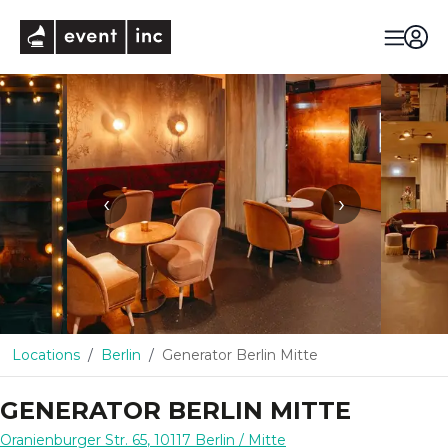
eventinc
‹
›
Locations
Berlin
Generator Berlin Mitte
GENERATOR BERLIN MITTE
Oranienburger Str. 65
,
10117
Berlin
/ Mitte