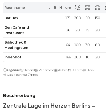
Raumname
L
B
H
qm
Bar Box
171
200
60
150
Gen Café und
36
20
15
20
Restaurant
Bibliothek &
64
100
30
80
Meetingraum
Innenhof
166
200
10
20
Legende
Stehend
Parlament
Reihen
U-Form
Block
Gala / Bankett
Kreis
Beschreibung
Zentrale Lage im Herzen Berlins –