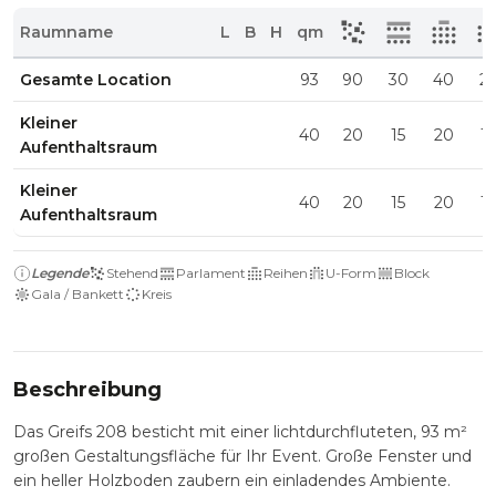
Raumname
L
B
H
qm
Gesamte Location
93
90
30
40
2
Kleiner
40
20
15
20
1
Aufenthaltsraum
Kleiner
40
20
15
20
1
Aufenthaltsraum
Legende
Stehend
Parlament
Reihen
U-Form
Block
Gala / Bankett
Kreis
Beschreibung
Das Greifs 208 besticht mit einer lichtdurchfluteten, 93 m²
großen Gestaltungsfläche für Ihr Event. Große Fenster und
ein heller Holzboden zaubern ein einladendes Ambiente.