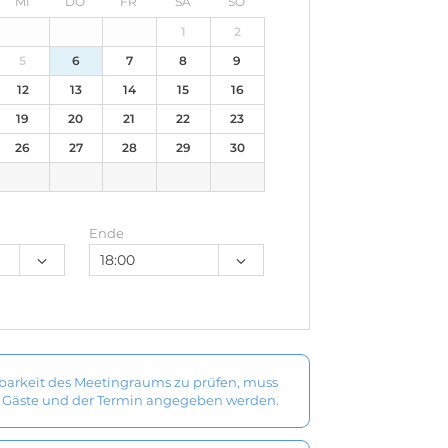
MI
DO
FR
SA
SO
29
30
31
1
2
5
6
7
8
9
12
13
14
15
16
19
20
21
22
23
26
27
28
29
30
2
3
4
5
6
Ende
barkeit des Meetingraums zu prüfen, muss
r Gäste und der Termin angegeben werden.