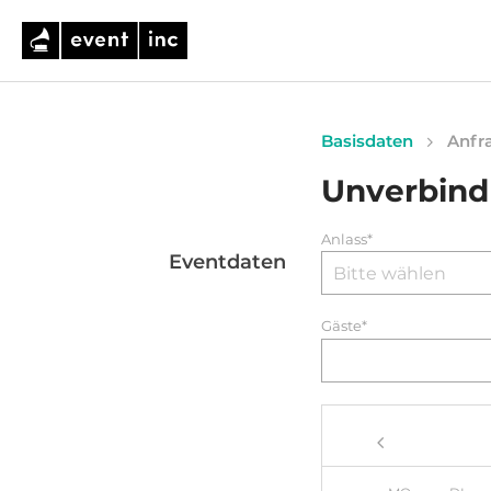
Basisdaten
Anfra
Unverbind
Anlass*
Eventdaten
Gäste*