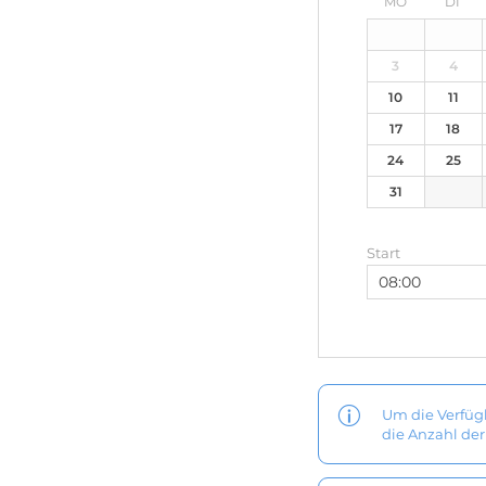
MO
DI
27
28
3
4
10
11
17
18
24
25
31
1
Start
Um die Verfüg
die Anzahl de