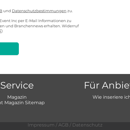
B
und
Datenschutzbestimmungen
zu.
Event Inc per E-Mail Informationen zu
ten und Branchennews erhalten. Widerruf
Service
Für Anbie
Magazin
Wie inseriere ic
t Magazin Sitemap
Impressum
/
AGB
/
Datenschutz