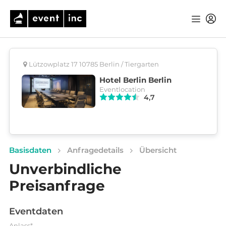
Lützowplatz 17 10785 Berlin / Tiergarten
Hotel Berlin Berlin
Eventlocation
4,7
Basisdaten
Anfragedetails
Übersicht
Unverbindliche
Preisanfrage
Eventdaten
Anlass*