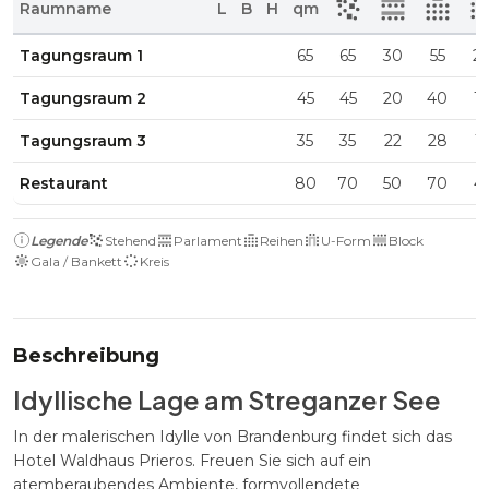
Raumname
L
B
H
qm
Tagungsraum 1
65
65
30
55
2
Tagungsraum 2
45
45
20
40
1
Tagungsraum 3
35
35
22
28
15
Restaurant
80
70
50
70
4
Legende
Stehend
Parlament
Reihen
U-Form
Block
Gala / Bankett
Kreis
Beschreibung
Idyllische Lage am Streganzer See
In der malerischen Idylle von Brandenburg findet sich das
Hotel Waldhaus Prieros. Freuen Sie sich auf ein
atemberaubendes Ambiente, formvollendete