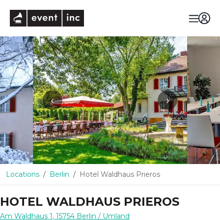
eventinc
‹
›
Locations
Berlin
Hotel Waldhaus Prieros
HOTEL WALDHAUS PRIEROS
Am Waldhaus 1
,
15754
Berlin
/ Umland