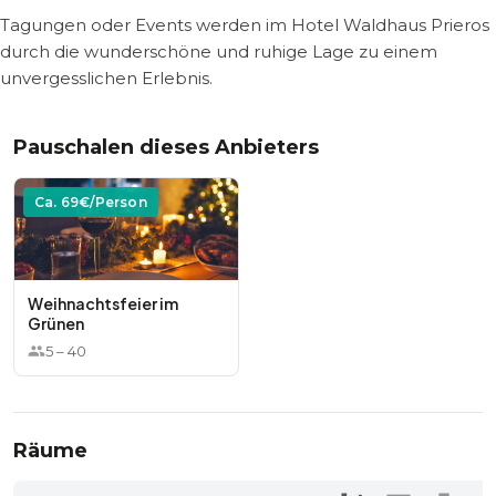
Tagungen oder Events werden im Hotel Waldhaus Prieros
durch die wunderschöne und ruhige Lage zu einem
unvergesslichen Erlebnis.
Pauschalen dieses Anbieters
Ca.
69
€/Person
Weihnachtsfeier im
Grünen
5
–
40
Räume