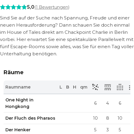
5,0
(
1
Bewertungen)
Sind Sie auf der Suche nach Spannung, Freude und einer
neuen Herausforderung? Dann schauen Sie doch einmal
im House of Tales direkt am Chackpoint Charlie in Berlin
vorbei. Hier erwartet Sie eine spektakuläre Parallelwelt mit
fünf Escape-Rooms sowie alles, was Sie für einen Tag voller
Unterhaltung benötigen.
Räume
Raumname
L
B
H
qm
One Night in
6
4
6
2
Hongkong
Der Fluch des Pharaos
10
8
10
4
Der Henker
5
3
5
2