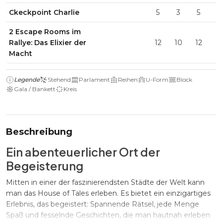
Ckeckpoint Charlie
5
3
5
2
2 Escape Rooms im
Rallye: Das Elixier der
12
10
12
6
Macht
Legende
Stehend
Parlament
Reihen
U-Form
Block
Gala / Bankett
Kreis
Beschreibung
Ein abenteuerlicher Ort der
Begeisterung
Mitten in einer der faszinierendsten Städte der Welt kann
man das House of Tales erleben. Es bietet ein einzigartiges
Erlebnis, das begeistert: Spannende Rätsel, jede Menge
Spaß und fesselnde Geschichten, die man hautnah erleben