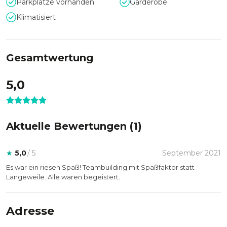
Parkplätze vorhanden
Garderobe
Events mit Rat und Tat zur Seite.
Klimatisiert
Gesamtwertung
5,0
Aktuelle Bewertungen (
1
)
★
5,0
/ 5
September 2021
Es war ein riesen Spaß! Teambuilding mit Spaßfaktor statt
Langeweile. Alle waren begeistert.
Adresse