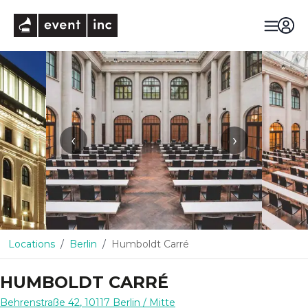
eventinc
‹
›
Locations
Berlin
Humboldt Carré
HUMBOLDT CARRÉ
Behrenstraße 42
,
10117
Berlin
/ Mitte