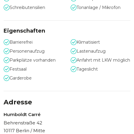
Von der Tagesveranstaltung bis zum exklusiven
Schreibutensilien
Tonanlage / Mikrofon
Abendevent: Das Humboldt Carré überzeugt mit
einzigartigem Ambiente, professioneller Betreuung und
einem unvergleichlichen Flair. Der prunkvolle Lichthof und
die eleganten Salons setzen Events jeder Größenordnung
Eigenschaften
perfekt in Szene und machen Business-Events zu
unvergesslichen Erlebnissen.
Barrierefrei
Klimatisiert
Personenaufzug
Lastenaufzug
Parkplätze vorhanden
Anfahrt mit LKW möglich
Festsaal
Tageslicht
Garderobe
Adresse
Humboldt Carré
Behrenstraße 42
10117 Berlin / Mitte