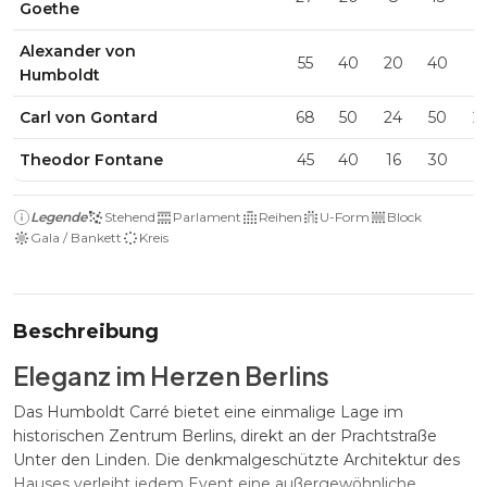
Goethe
Alexander von
55
40
20
40
1
Humboldt
Carl von Gontard
68
50
24
50
2
Theodor Fontane
45
40
16
30
1
Legende
Stehend
Parlament
Reihen
U-Form
Block
Gala / Bankett
Kreis
Beschreibung
Eleganz im Herzen Berlins
Das Humboldt Carré bietet eine einmalige Lage im
historischen Zentrum Berlins, direkt an der Prachtstraße
Unter den Linden. Die denkmalgeschützte Architektur des
Hauses verleiht jedem Event eine außergewöhnliche