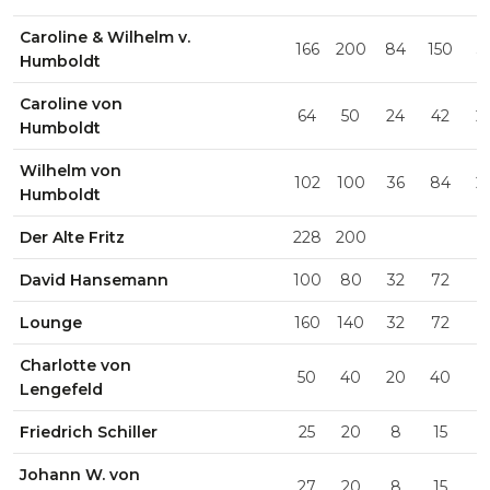
Caroline & Wilhelm v.
166
200
84
150
3
Humboldt
Caroline von
64
50
24
42
2
Humboldt
Wilhelm von
102
100
36
84
2
Humboldt
Der Alte Fritz
228
200
David Hansemann
100
80
32
72
Lounge
160
140
32
72
Charlotte von
50
40
20
40
1
Lengefeld
Friedrich Schiller
25
20
8
15
1
Johann W. von
27
20
8
15
1