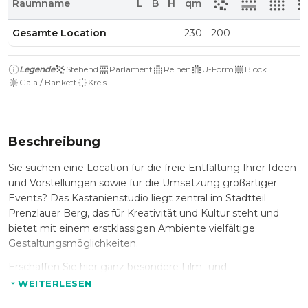
Raumname
L
B
H
qm
Gesamte Location
230
200
Legende
Stehend
Parlament
Reihen
U-Form
Block
Gala / Bankett
Kreis
Beschreibung
Sie suchen eine Location für die freie Entfaltung Ihrer Ideen
und Vorstellungen sowie für die Umsetzung großartiger
Events? Das Kastanienstudio liegt zentral im Stadtteil
Prenzlauer Berg, das für Kreativität und Kultur steht und
bietet mit einem erstklassigen Ambiente vielfältige
Gestaltungsmöglichkeiten.
Erschaffen Sie hier ganz besondere Film- und
Fotoproduktionen, erleben Sie private redaktionelle
WEITERLESEN
Shootings, einzigartige Corporate Vitrinen oder auch