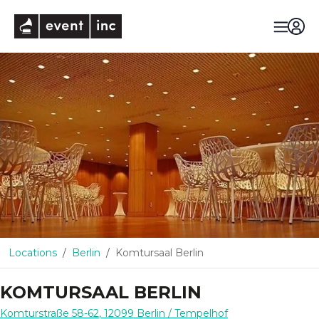
eventinc
Locations
Berlin
Komtursaal Berlin
KOMTURSAAL BERLIN
Komturstraße 58-62
,
12099
Berlin
/ Tempelhof