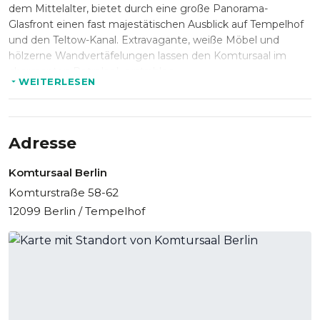
dem Mittelalter, bietet durch eine große Panorama-
Glasfront einen fast majestätischen Ausblick auf Tempelhof
und den Teltow-Kanal. Extravagante, weiße Möbel und
hölzerne Wandvertäfelungen lassen den Komtursaal im
charmanten Retrolook erstrahlen.
WEITERLESEN
Durch mobile Trennwände lassen sich der große Saal und
die drei Konferenz- und Tagungsräume zu einer Festhalle
mit 410 qm Grundfläche zusammenlegen. Die großzügige
Adresse
Terrasse ist ideal für Outdoor-Events und Barbecues
geeignet. Sowohl für Tages- als auch für
Komtursaal Berlin
Abendveranstaltungen steht Ihnen die ausgefeilte Licht-
Komturstraße 58-62
und Bühnentechnik und auf Wunsch auch das hauseigene
12099 Berlin / Tempelhof
Catering zur Verfügung.
Freuen Sie sich auf Ihr nächstes Event im Komtursaal in
Berlin!