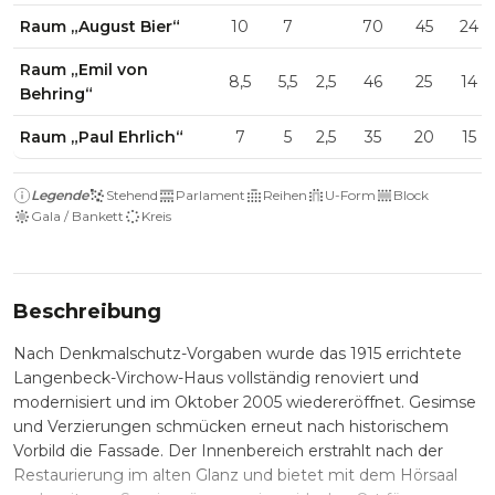
Raum „August Bier“
10
7
70
45
24
Raum „Emil von
8,5
5,5
2,5
46
25
14
Behring“
Raum „Paul Ehrlich“
7
5
2,5
35
20
15
Legende
Stehend
Parlament
Reihen
U-Form
Block
Gala / Bankett
Kreis
Beschreibung
Nach Denkmalschutz-Vorgaben wurde das 1915 errichtete
Langenbeck-Virchow-Haus vollständig renoviert und
modernisiert und im Oktober 2005 wiedereröffnet. Gesimse
und Verzierungen schmücken erneut nach historischem
Vorbild die Fassade. Der Innenbereich erstrahlt nach der
Restaurierung im alten Glanz und bietet mit dem Hörsaal