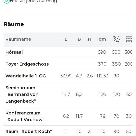
Hauseigenes Catering
Räume
Raumname
L
B
H
qm
Hörsaal
590
500
500
Foyer Erdgeschoss
370
380
200
Wandelhalle 1. OG
33,99
4,7
2,6
112.33
90
Seminarraum
„Bernhard von
14,7
8,2
126
120
60
Langenbeck“
Konferenzraum
6,2
11,7
76
70
30
„Rudolf Virchow“
Raum „Robert Koch“
11
10
3
110
90
50