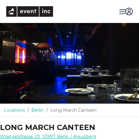
eventinc
Locations
Berlin
Long March Canteen
LONG MARCH CANTEEN
Wrangelstrasse 20
,
10997
Berlin
/ Kreuzberg