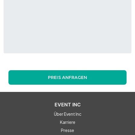
zu einem attraktiven Ort für Unternehmensveranstaltungen.
Industrieller Stil mit moderner
Ausstattung
Der Stil der Location kombiniert historischen
Industriecharakter mit modernem Design. Helle Räume,
offene Strukturen und eine hochwertige Ausstattung
schaffen eine inspirierende Atmosphäre für produktive
Begegnungen. Besondere Elemente wie großzügige
Gemeinschaftsbereiche, flexible Bestuhlungsoptionen und
eine kreative Umgebung unterstreichen den innovativen
Charakter des Maschinenraums und machen ihn zu einer
PREIS ANFRAGEN
außergewöhnlichen Eventlocation für Unternehmen.
EVENT INC
Über Event Inc
Karriere
Presse