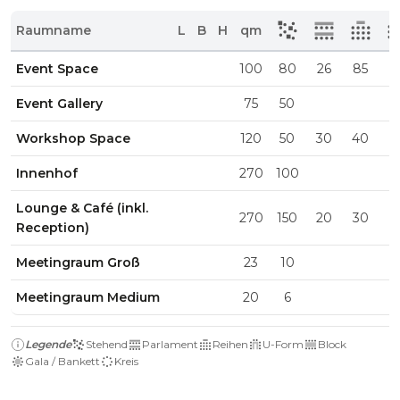
Raumname
L
B
H
qm
Event Space
100
80
26
85
1
Event Gallery
75
50
Workshop Space
120
50
30
40
Innenhof
270
100
Lounge & Café (inkl.
270
150
20
30
Reception)
Meetingraum Groß
23
10
Meetingraum Medium
20
6
Legende
Stehend
Parlament
Reihen
U-Form
Block
Gala / Bankett
Kreis