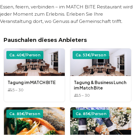
Essen, feiern, verbinden – im MATCH BITE Restaurant wird
jeder Moment zum Erlebnis. Erleben Sie Ihre
Veranstaltung dort, wo Genuss auf Gemeinschaft trifft.
Pauschalen dieses Anbieters
Ca.
40
€/Person
Ca.
53
€/Person
Tagung im MATCH BITE
Tagung & Business Lunch
im Match Bite
5
–
30
5
–
30
Ca.
85
€/Person
Ca.
85
€/Person