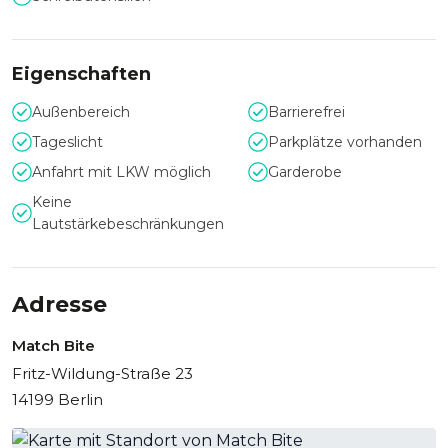
Grillabenden und Outdoor-Empfängen ein.
Eigenschaften
Alles für ein gelungenes Event
Außenbereich
Barrierefrei
Kinderfreundlicher Bereich, kostenloses WLAN und separate
Tageslicht
Parkplätze vorhanden
Raucherzone sorgen dafür, dass alle Gäste sich wohlfühlen
und jede Anforderung bedacht wird. Ohne Einschränkungen
Anfahrt mit LKW möglich
Garderobe
bei lauter Musik bietet das MATCH BITE Restaurant auch die
Keine
Möglichkeit für Partys und Feiern mit energiegeladenem
Lautstärkebeschränkungen
Charakter. Das MATCH BITE Restaurant liefert Raum,
Service und kulinarische Qualität auf einem Niveau, das
Veranstaltungen zu bleibenden Erinnerungen macht.
Adresse
Match Bite
Fritz-Wildung-Straße 23
14199 Berlin