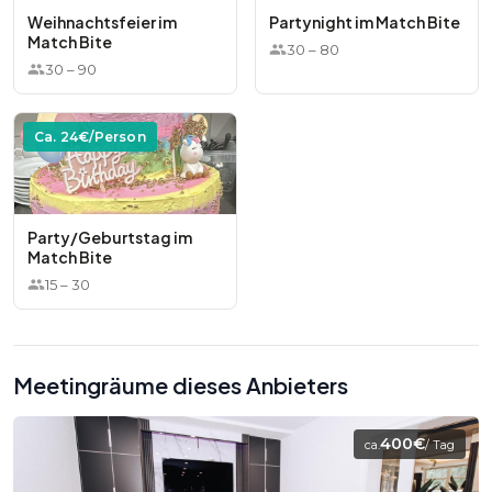
Weihnachtsfeier im
Partynight im Match Bite
Match Bite
30
–
80
30
–
90
Ca.
24
€/Person
Party/Geburtstag im
Match Bite
15
–
30
Meetingräume dieses Anbieters
400€
ca.
/ Tag