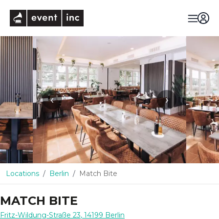
eventinc
‹
›
Locations
Berlin
Match Bite
MATCH BITE
Fritz-Wildung-Straße 23
,
14199
Berlin