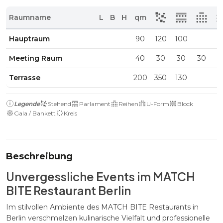
Raumname
L
B
H
qm
Hauptraum
90
120
100
Meeting Raum
40
30
30
30
3
Terrasse
200
350
130
Legende
Stehend
Parlament
Reihen
U-Form
Block
Gala / Bankett
Kreis
Beschreibung
Unvergessliche Events im MATCH
BITE Restaurant Berlin
Im stilvollen Ambiente des MATCH BITE Restaurants in
Berlin verschmelzen kulinarische Vielfalt und professionelle