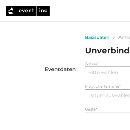
Basisdaten
Anfra
Unverbind
Anlass*
Eventdaten
Mögliche Termine*
Gäste*