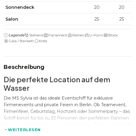
Sonnendeck
20
20
5
Salon
25
25
1
Legende
Stehend
Parlament
Reihen
U-Form
Block
Gala / Bankett
Kreis
Beschreibung
Die perfekte Location auf dem
Wasser
Die MS Sylvia ist das ideale Eventschiff für exklusive
Firmenevents und private Feiern in Berlin. Ob Teamevent,
Firmenfeier, Geburtstag, Hochzeit oder Sommerparty – das
Schiff bietet für bis zu 32 Personen den perfekten Rahmen
für unvergessliche Stunden auf der Spree. Dabei wird die MS
WEITERLESEN
Sylvia immer exklusiv für eure Gruppe gechartert, sodass ihr