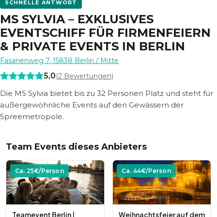
SCHNELLE ANTWORT
MS SYLVIA – EXKLUSIVES
EVENTSCHIFF FÜR FIRMENFEIERN
& PRIVATE EVENTS IN BERLIN
Fasanenweg 7
,
15838
Berlin
/ Mitte
5,0
(
2
Bewertungen)
Die MS Sylvia bietet bis zu 32 Personen Platz und steht für
außergewöhnliche Events auf den Gewässern der
Spreemetropole.
Team Events dieses Anbieters
Ca.
25
€/Person
Ca.
44
€/Person
Teamevent Berlin |
Weihnachtsfeier auf dem