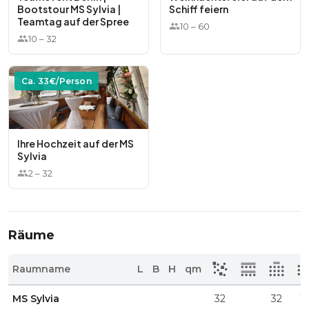
Bootstour MS Sylvia |
Schiff feiern
Teamtag auf der Spree
10
–
60
10
–
32
Ca.
33
€/Person
Ihre Hochzeit auf der MS
Sylvia
2
–
32
Räume
Raumname
L
B
H
qm
MS Sylvia
32
32
15