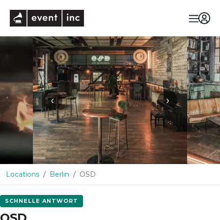
eventinc
‹
›
Locations
Berlin
OSD
SCHNELLE ANTWORT
OSD