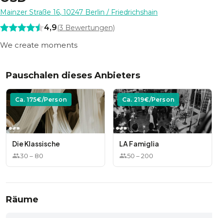
Mainzer Straße 16
,
10247
Berlin
/ Friedrichshain
4,9
(
3
Bewertungen)
We create moments
Pauschalen dieses Anbieters
Ca.
175
€/Person
Ca.
219
€/Person
Die Klassische
LA Famiglia
30
–
80
50
–
200
Räume