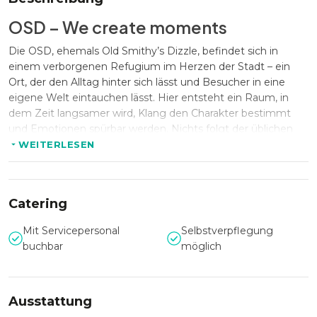
OSD – We create moments
Die OSD, ehemals Old Smithy’s Dizzle, befindet sich in
einem verborgenen Refugium im Herzen der Stadt – ein
Ort, der den Alltag hinter sich lässt und Besucher in eine
eigene Welt eintauchen lässt. Hier entsteht ein Raum, in
dem Zeit langsamer wird, Klang den Charakter bestimmt
und Emotionen spürbar werden. Nichts folgt der üblichen
Ordnung, sondern einem Gefühl, das die Atmosphäre prägt.
WEITERLESEN
Die OSD versteht sich nicht als klassische Location, sondern
als Anbieter außergewöhnlicher Erlebnisse. Raum, Konzept
und Inhalt werden zu ganzheitlichen Formaten verbunden,
Catering
die Veranstaltungen neu denken und besondere Momente
kuratieren. Über mehr als ein Jahrzehnt hinweg hat sich
Mit Servicepersonal
Selbstverpflegung
dieser Ort Schicht für Schicht weiterentwickelt – Anfang
buchbar
möglich
2025 unter dem neuen Namen OSD, der die Ausrichtung
auf Sound- und Delight-Erlebnisse sichtbar macht.
Sound als Herzstück jeder
Ausstattung
Begegnung