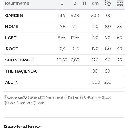
Raumname
L
B
H
qm
GARDEN
18,7
9,39
200
100
HOME
17,6
7,2
120
80
35
LOFT
9,55
12,55
120
70
60
ROOF
16,4
10,6
170
80
40
SOUNDSPACE
10,66
6,85
120
90
25
THE HAÇIENDA
90
50
ALL IN
1000
250
Legende
Stehend
Parlament
Reihen
U-Form
Block
Gala / Bankett
Kreis
Beschreibung