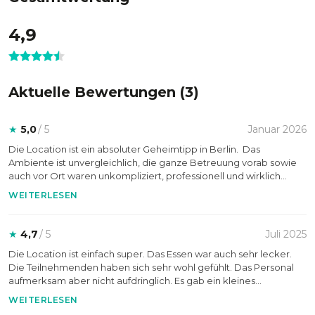
verbindenden Element, das Geschichten erzählt und
Menschen zusammenführt.
4,9
Ein Erlebnisareal für Entdeckung,
Kreativität und Emotion
Aktuelle Bewertungen (
3
)
Die OSD überrascht bereits beim Betreten. Drei Etagen,
★
5,0
/ 5
Januar 2026
fünf einzigartige Räume auf insgesamt 1.000 m² sowie ein
Hinterhofgarten mit Feuerstelle formen ein verwinkeltes
Die Location ist ein absoluter Geheimtipp in Berlin. Das
Erlebnisareal, das entdeckt werden möchte. Die Location ist
Ambiente ist unvergleichlich, die ganze Betreuung vorab sowie
auch vor Ort waren unkompliziert, professionell und wirklich
kein Saal im herkömmlichen Sinne, sondern ein Ort, der
großartig.
Kreativität, Begegnung und Emotion in den Mittelpunkt
WEITERLESEN
stellt. Jeder Raum besitzt eigene Charakterzüge und
ermöglicht Eventformate, die sich abseits klassischer
★
4,7
/ 5
Juli 2025
Eventstrukturen bewegen – immersiv, überraschend und
Die Location ist einfach super. Das Essen war auch sehr lecker.
dabei stets authentisch. Die OSD schafft die Balance
Die Teilnehmenden haben sich sehr wohl gefühlt. Das Personal
zwischen urbaner Atmosphäre und einem Gefühl von
aufmerksam aber nicht aufdringlich. Es gab ein kleines
Abgeschiedenheit, das intensives Erleben ermöglicht.
Missverständnis bzgl. der gebuchten Getränkepauschale vor Ort,
WEITERLESEN
jedoch konnte dies recht zügig und unbürokratisch geklärt