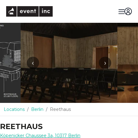
eventinc
‹
›
Locations
Berlin
Reethaus
REETHAUS
Köpenicker Chaussee 3a
,
10317
Berlin