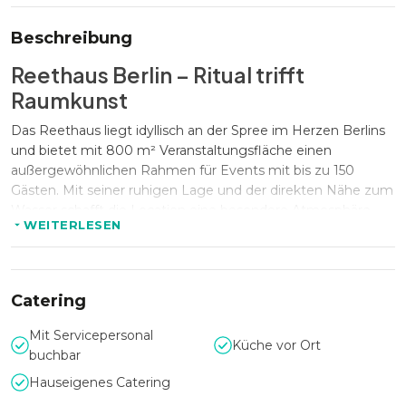
Beschreibung
Reethaus Berlin – Ritual trifft
Raumkunst
Das Reethaus liegt idyllisch an der Spree im Herzen Berlins
und bietet mit 800 m² Veranstaltungsfläche einen
außergewöhnlichen Rahmen für Events mit bis zu 150
Gästen. Mit seiner ruhigen Lage und der direkten Nähe zum
Wasser schafft die Location eine besondere Atmosphäre,
WEITERLESEN
die sich ideal für inspirierende Zusammenkünfte eignet –
von Firmenveranstaltungen über kulturelle Events bis hin zu
exklusiven Privatfeiern.
Catering
Ein Raum für Sinneserfahrungen
Mit Servicepersonal
Küche vor Ort
buchbar
Im Reethaus wird jede Veranstaltung zum ganzheitlichen
Hauseigenes Catering
Erlebnis. Neben klassischen Eventformaten ermöglicht die
Location maßgeschneiderte Klang- und Bildungserlebnisse