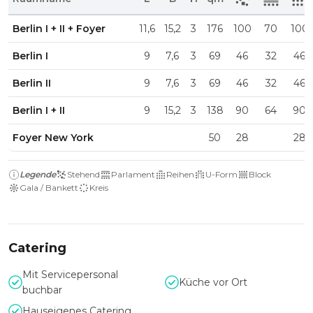
Berlin I + II + Foyer
11,6
15,2
3
176
100
70
100
Berlin I
9
7,6
3
69
46
32
46
Berlin II
9
7,6
3
69
46
32
46
Berlin I + II
9
15,2
3
138
90
64
90
Foyer New York
50
28
28
Legende
Stehend
Parlament
Reihen
U-Form
Block
Gala / Bankett
Kreis
Catering
Mit Servicepersonal
Küche vor Ort
buchbar
Hauseigenes Catering