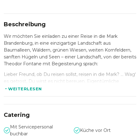
Beschreibung
Wir möchten Sie einladen zu einer Reise in die Mark
Brandenburg, in eine einzigartige Landschaft aus
Baumalleen, Wäldern, grünen Wiesen, weiten Kornfeldern,
sanften Hügeln und Seen – einer Landschaft, von der bereits
Theodor Fontane mit Begeisterung sprach:
Lieber Freund, ob Du reisen sollst, reisen in die Mark? … Wag‘
es getrost, Du wirst es nicht bereuen. Eigentümliche
Freuden und Genüsse werden Dich begleiten. Du wirst
WEITERLESEN
Entdeckungen machen, denn überall, wohin Du kommst,
wirst Du eintreten wie in jungfräuliches Land…
Ein besonderer Reiz unseres Hauses ist die relative Nähe
Catering
Berlins. Alle touristischen Attraktionen der
Bundeshauptstadt, die Sehenswürdigkeiten der alten
Mit Servicepersonal
Küche vor Ort
preußischen Residenzstadt Potsdam, das Oderbruch sowie
buchbar