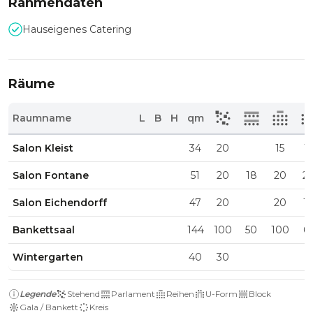
Rahmendaten
Hauseigenes Catering
Räume
Raumname
L
B
H
qm
Salon Kleist
34
20
15
1
Salon Fontane
51
20
18
20
2
Salon Eichendorff
47
20
20
1
Bankettsaal
144
100
50
100
6
Wintergarten
40
30
Legende
Stehend
Parlament
Reihen
U-Form
Block
Gala / Bankett
Kreis