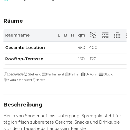
Räume
Raumname
L
B
H
qm
Gesamte Location
450
400
Rooftop-Terrasse
150
120
Legende
Stehend
Parlament
Reihen
U-Form
Block
Gala / Bankett
Kreis
Beschreibung
Berlin von Sonnenauf- bis -untergang. Spreegold steht für
täglich frisch zubereitete Gerichte, Snacks und Drinks, die
sich dem Tagesbedarf anpassen. Feinste