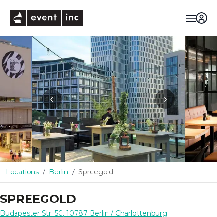
eventinc
‹
›
Locations
Berlin
Spreegold
SPREEGOLD
Budapester Str. 50
,
10787
Berlin
/ Charlottenburg