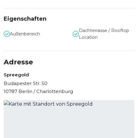
mit einer fulminanten Dachterrasse und City Panorama zum
Verweilen ein.
Eigenschaften
Erleben Sie hier Ihr besonderes Event. Ob ein
außergewöhnliches Marketing Event,eine besinnliche
Dachterrasse / Rooftop
Außenbereich
Weihnachtsfeier, ein glanzvolles Firmenevent oder
Location
gemütliche Get-togethers. Das Spreegold im Bikini Berlin
verwandelt Ihre Veranstaltung in ein unvergessliches
Erlebnis!
Adresse
Spreegold
Budapester Str. 50
10787 Berlin / Charlottenburg