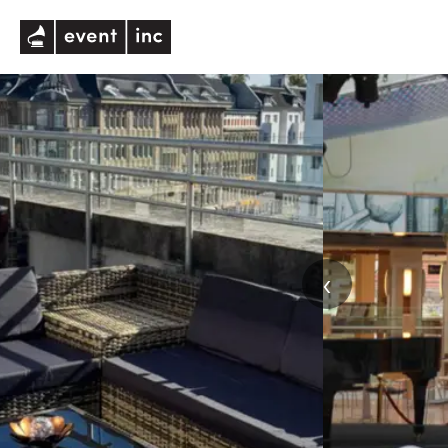
eventinc
‹