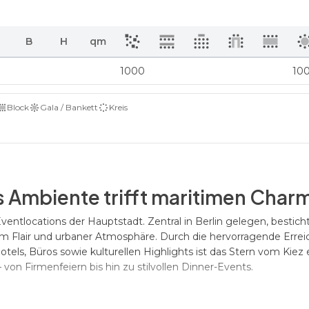
B
H
qm
1000
10
Block
Gala / Bankett
Kreis
es Ambiente trifft maritimen Char
ventlocations der Hauptstadt. Zentral in Berlin gelegen, besticht
m Flair und urbaner Atmosphäre. Durch die hervorragende Errei
tels, Büros sowie kulturellen Highlights ist das Stern vom Kiez 
– von Firmenfeiern bis hin zu stilvollen Dinner-Events.