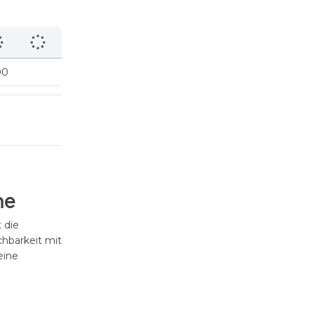
00
me
 die
chbarkeit mit
eine