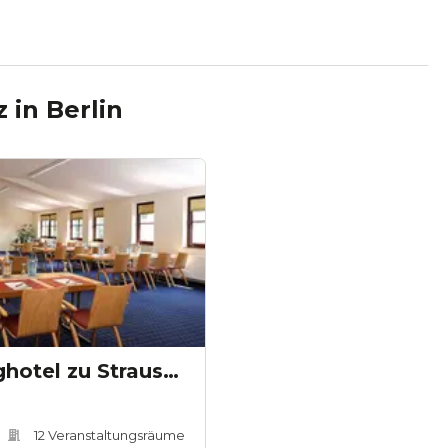
z
in
Berlin
The Lakeside Burghotel zu Strausberg
12
Veranstaltungsräum
e