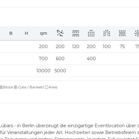
B
H
qm
200
200
120
200
100
75
7
700
600
400
10000
5000
Block
Gala / Bankett
Kreis
bars - in Berlin überzeugt die einzigartige Eventlocation über
r Veranstaltungen jeder Art. Hochzeiten sowie Betriebsfeiern s