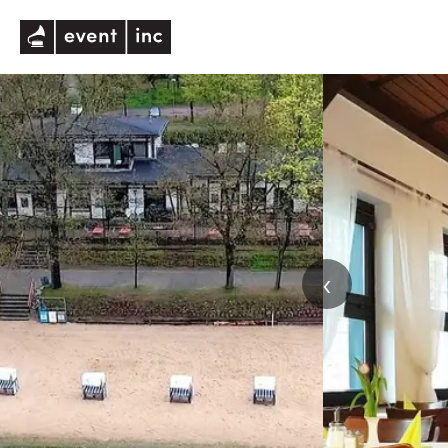
eventinc
‹