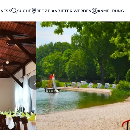
INESS
SUCHE
JETZT ANBIETER WERDEN
ANMELDUNG
›