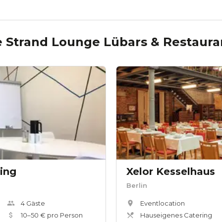
e
Strand Lounge Lübars & Restaura
ing
Xelor Kesselhaus
Berlin
4
Gäste
Eventlocation
10
–
50
€ pro Person
Hauseigenes Catering