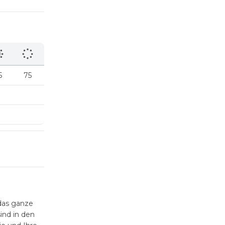
5
75
 das ganze
ind in den