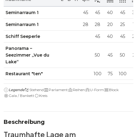
Seminarraum 1
45
45
40
45
3
Seminarraum 1
28
28
20
25
1
Schiff Seeperle
45
40
45
2
Panorama –
Seezimmer „Vue du
50
45
50
2
Lake“
Restaurant "ten"
100
75
100
Legende
Stehend
Parlament
Reihen
U-Form
Block
Gala / Bankett
Kreis
Beschreibung
Traumhafte Lage am