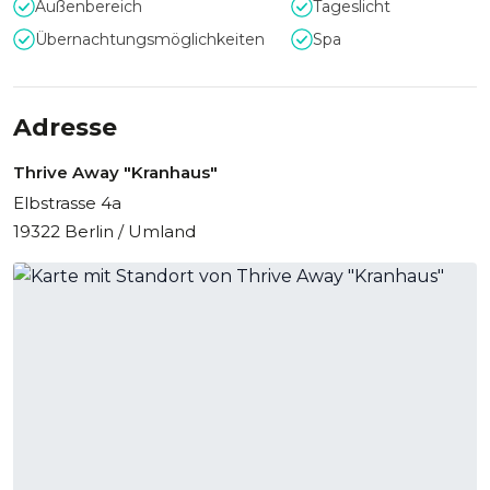
Außenbereich
Tageslicht
Räumen und inspirierenden Auszeiten ermöglicht
firmeneigene Sessions mit Tiefgang. Zahlreiche
Übernachtungsmöglichkeiten
Spa
Teambuilding-Angebote wie Kanu, Yoga, Escape-Games
oder Outdoor-Module lassen sich in das Programm
einbauen.
Adresse
Thrive Away "Kranhaus"
Elbstrasse 4a
19322 Berlin / Umland