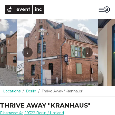
eventinc
‹
›
Locations
Berlin
Thrive Away "Kranhaus"
THRIVE AWAY "KRANHAUS"
Elbstrasse 4a
,
19322
Berlin
/ Umland