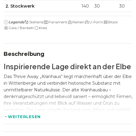
2. Stockwerk
140
30
30
Legende
Stehend
Parlament
Reihen
U-Form
Block
Gala / Bankett
Kreis
Beschreibung
Inspirierende Lage direkt an der Elbe
Das Thrive Away „Kranhaus“ liegt märchenhaft über der Elbe
in Wittenberge und verbindet historische Substanz mit
unmittelbarer Naturkulisse. Der alte Kranhausbau –
denkmalgeschützt und liebevoll saniert – ermöglicht Firmen,
ihre Veranstaltungen mit Blick auf Wasser und Grün zu
gestalten. Die Lage schafft Abstand vom Alltag und verleiht
Events eine besondere Ruhe und Exklusivität.
WEITERLESEN