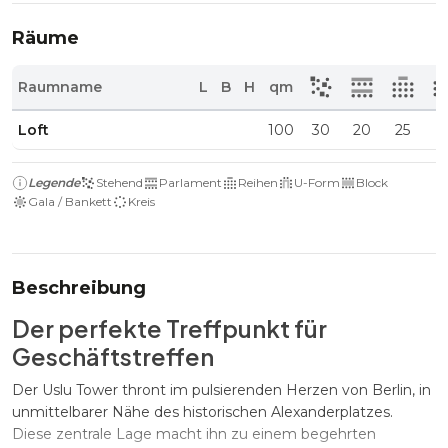
Räume
Raumname
L
B
H
qm
Loft
100
30
20
25
9
Legende
Stehend
Parlament
Reihen
U-Form
Block
Gala / Bankett
Kreis
Beschreibung
Der perfekte Treffpunkt für
Geschäftstreffen
Der Uslu Tower thront im pulsierenden Herzen von Berlin, in
unmittelbarer Nähe des historischen Alexanderplatzes.
Diese zentrale Lage macht ihn zu einem begehrten