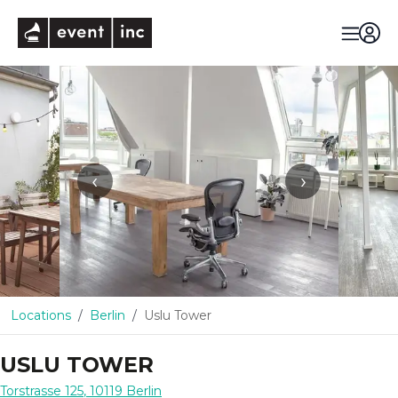
eventinc
‹
›
Locations
Berlin
Uslu Tower
USLU TOWER
Torstrasse 125
,
10119
Berlin