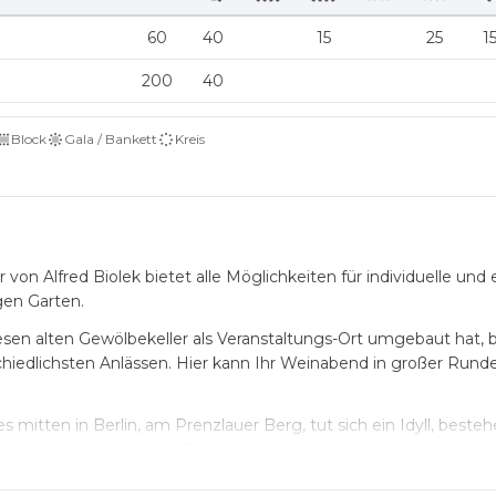
60
40
15
25
1
200
40
Block
Gala / Bankett
Kreis
n Alfred Biolek bietet alle Möglichkeiten für individuelle und 
en Garten.
diesen alten Gewölbekeller als Veranstaltungs-Ort umgebaut hat,
hiedlichsten Anlässen. Hier kann Ihr Weinabend in großer Runde
 mitten in Berlin, am Prenzlauer Berg, tut sich ein Idyll, beste
berhaften Garten, auf. Der Raum verfügt über einen Weinkeller
 ist. Die offene Küche schafft eine gemütliche Atmosphäre. Di