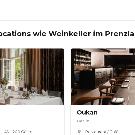
ocations wie
Weinkeller im Prenzl
Oukan
Berlin
200
Gäste
Restaurant / Café