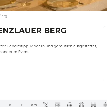
 Berg
ENZLAUER BERG
chter Geheimtipp. Modern und gemütlich ausgestattet,
esonderen Event.
B
H
qm