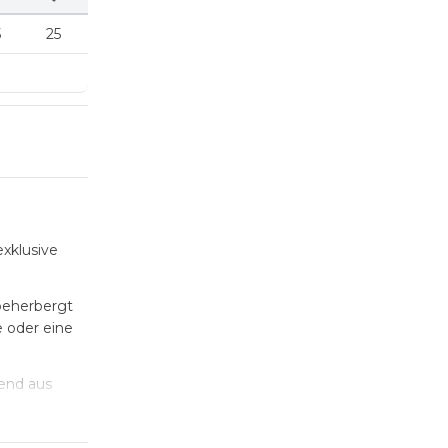
5
25
exklusive
 beherbergt
 oder eine
hend aus
 der durch
e Küche ist