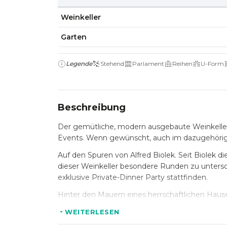
Weinkeller
Garten
Legende
Stehend
Parlament
Reihen
U-Form
Beschreibung
Der gemütliche, modern ausgebaute Weinkeller vo
Events. Wenn gewünscht, auch im dazugehörig
Auf den Spuren von Alfred Biolek. Seit Biolek 
dieser Weinkeller besondere Runden zu untersc
exklusive Private-Dinner Party stattfinden.
Hinter den Mauern eines herrschaftlichen Hauses
einem großzügige Gewölbekeller und einem zau
WEITERLESEN
eine große Glaswand vom Dinner-Raum getrennt