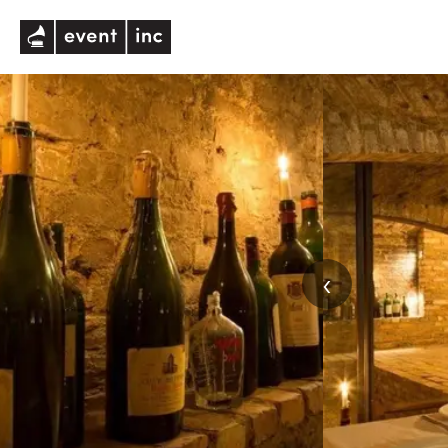
eventinc
‹