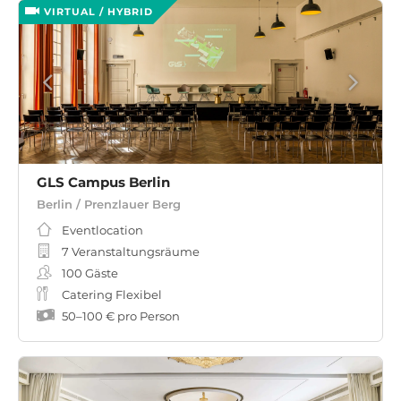
VIRTUAL / HYBRID
GLS Campus Berlin
Berlin / Prenzlauer Berg
Eventlocation
7 Veranstaltungsräume
100
Gäste
Catering Flexibel
50
–
100 €
pro Person