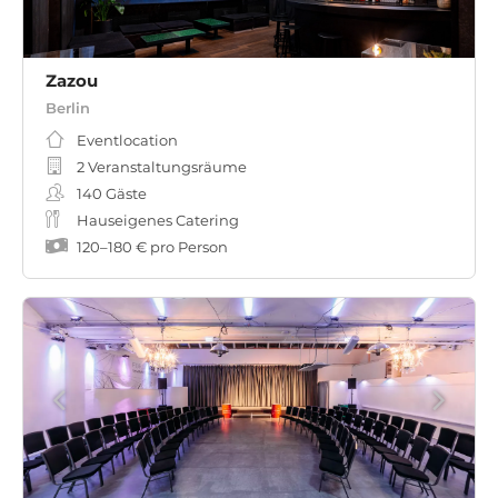
Zazou
Berlin
Eventlocation
2 Veranstaltungsräume
140
Gäste
Hauseigenes Catering
120
–
180 €
pro Person