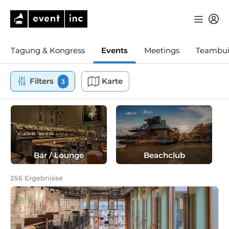
Tagung & Kongress
Events
Meetings
Teambui
Filters
Karte
3
Bar / Lounge
Beachclub
256
Ergebnisse