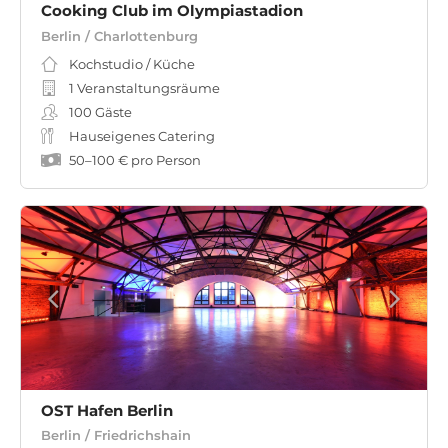
Cooking Club im Olympiastadion
Berlin / Charlottenburg
Kochstudio / Küche
1 Veranstaltungsräume
100
Gäste
Hauseigenes Catering
50
–
100 €
pro Person
OST Hafen Berlin
Berlin / Friedrichshain