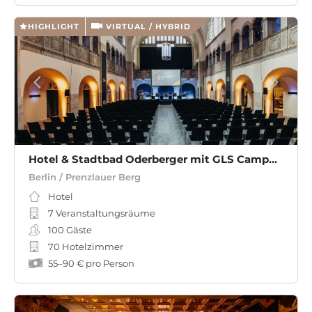
HIGHLIGHT
VIRTUAL / HYBRID
Hotel & Stadtbad Oderberger mit GLS Campus Berlin
Berlin / Prenzlauer Berg
Hotel
7 Veranstaltungsräume
100
Gäste
70 Hotelzimmer
55
–
90 €
pro Person