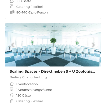
100
Gäste
Catering Flexibel
80
–
140 €
pro Person
Scaling Spaces - Direkt neben S + U Zoologischer Garten
Berlin / Charlottenburg
Eventlocation
1 Veranstaltungsräume
150
Gäste
Catering Flexibel