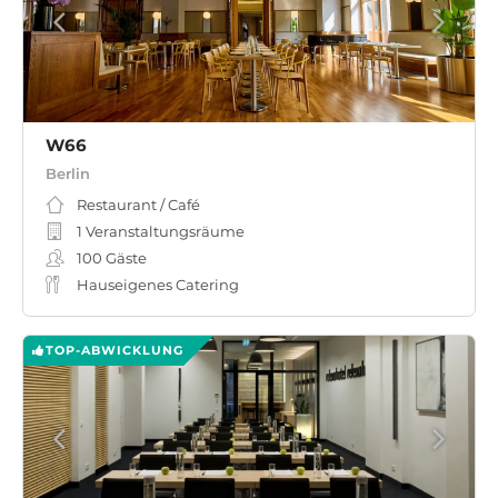
W66
Berlin
Restaurant / Café
1 Veranstaltungsräume
100
Gäste
Hauseigenes Catering
TOP-ABWICKLUNG