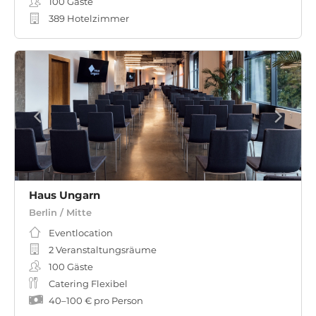
100
Gäste
389 Hotelzimmer
Haus Ungarn
Berlin / Mitte
Eventlocation
2 Veranstaltungsräume
100
Gäste
Catering Flexibel
40
–
100 €
pro Person