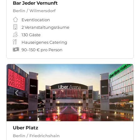
Bar Jeder Vernunft
Berlin / Wilmersdorf
Eventlocation
2 Veranstaltungsräume
130
Gäste
Hauseigenes Catering
90
–
150 €
pro Person
Uber Platz
Berlin / Friedrichshain