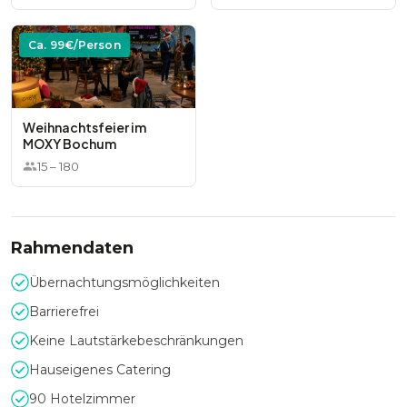
Ca.
99
€/Person
Weihnachtsfeier im
MOXY Bochum
15
–
180
Rahmendaten
Übernachtungsmöglichkeiten
Barrierefrei
Keine Lautstärkebeschränkungen
Hauseigenes Catering
90 Hotelzimmer