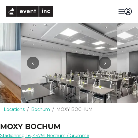
eventinc
‹
›
Locations
Bochum
MOXY BOCHUM
MOXY BOCHUM
Stadionring 18
,
44791
Bochum
/ Grumme