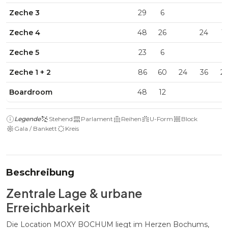
Zeche 3
29
6
Zeche 4
48
26
24
1
Zeche 5
23
6
Zeche 1 + 2
86
60
24
36
2
Boardroom
48
12
Legende
Stehend
Parlament
Reihen
U-Form
Block
Gala / Bankett
Kreis
Beschreibung
Zentrale Lage & urbane
Erreichbarkeit
Die Location MOXY BOCHUM liegt im Herzen Bochums,