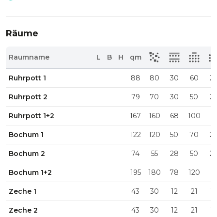
Räume
Raumname
L
B
H
qm
Ruhrpott 1
88
80
30
60
2
Ruhrpott 2
79
70
30
50
2
Ruhrpott 1+2
167
160
68
100
Bochum 1
122
120
50
70
2
Bochum 2
74
55
28
50
2
Bochum 1+2
195
180
78
120
Zeche 1
43
30
12
21
1
Zeche 2
43
30
12
21
1