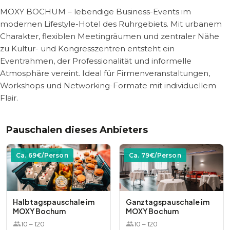
MOXY BOCHUM – lebendige Business-Events im
modernen Lifestyle-Hotel des Ruhrgebiets. Mit urbanem
Charakter, flexiblen Meetingräumen und zentraler Nähe
zu Kultur- und Kongresszentren entsteht ein
Eventrahmen, der Professionalität und informelle
Atmosphäre vereint. Ideal für Firmenveranstaltungen,
Workshops und Networking-Formate mit individuellem
Flair.
Pauschalen dieses Anbieters
Ca.
69
€/Person
Ca.
79
€/Person
Halbtagspauschale im
Ganztagspauschale im
MOXY Bochum
MOXY Bochum
10
–
120
10
–
120