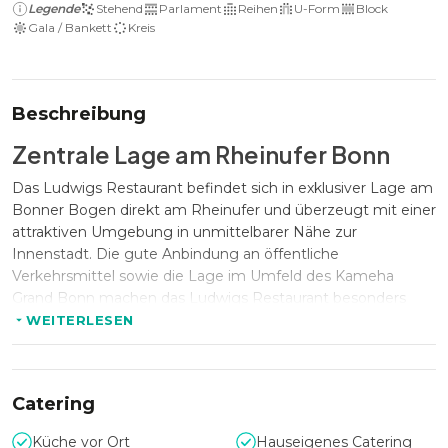
Legende
Stehend
Parlament
Reihen
U-Form
Block
Gala / Bankett
Kreis
Beschreibung
Zentrale Lage am Rheinufer Bonn
Das Ludwigs Restaurant befindet sich in exklusiver Lage am
Bonner Bogen direkt am Rheinufer und überzeugt mit einer
attraktiven Umgebung in unmittelbarer Nähe zur
Innenstadt. Die gute Anbindung an öffentliche
Verkehrsmittel sowie die Lage im Umfeld des Kameha
Grand Bonn machen das Ludwigs Restaurant besonders
interessant für Firmenveranstaltungen mit regionalen und
WEITERLESEN
überregionalen Gästen.
Catering
Kapazität & stilvolle Eventbereiche
Küche vor Ort
Hauseigenes Catering
Das Ludwigs Restaurant eignet sich vor allem für kleinere