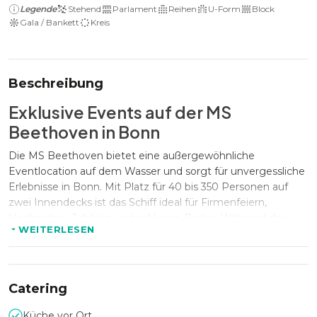
Legende
Stehend
Parlament
Reihen
U-Form
Block
Gala / Bankett
Kreis
Beschreibung
Exklusive Events auf der MS
Beethoven in Bonn
Die MS Beethoven bietet eine außergewöhnliche
Eventlocation auf dem Wasser und sorgt für unvergessliche
Erlebnisse in Bonn. Mit Platz für 40 bis 350 Personen auf
zwei Innendecks ist das Schiff ideal für Firmenfeiern,
Hochzeiten, Jubiläen und exklusive Partys. Während der
WEITERLESEN
Fahrt auf dem Rhein genießen Gäste nicht nur eine stilvolle
Atmosphäre, sondern auch atemberaubende Ausblicke auf
die malerische Landschaft.
Catering
Vielseitige Möglichkeiten für jeden
Küche vor Ort