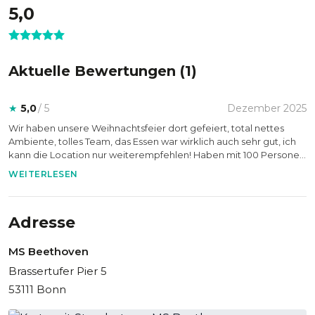
5,0
Ein Event der besonderen Art
Die MS Beethoven vereint exklusive Eventmöglichkeiten
Aktuelle Bewertungen (
1
)
mit einer einzigartigen Kulisse auf dem Rhein. Ob bei einer
Tagung mit Blick auf das Wasser oder einer ausgelassenen
Feier unter freiem Himmel – diese Location macht jedes
★
5,0
/ 5
Dezember 2025
Event zu einem außergewöhnlichen Erlebnis.
Wir haben unsere Weihnachtsfeier dort gefeiert, total nettes
Ambiente, tolles Team, das Essen war wirklich auch sehr gut, ich
kann die Location nur weiterempfehlen! Haben mit 100 Personen
gefeiert
WEITERLESEN
Adresse
MS Beethoven
Brassertufer Pier 5
53111 Bonn