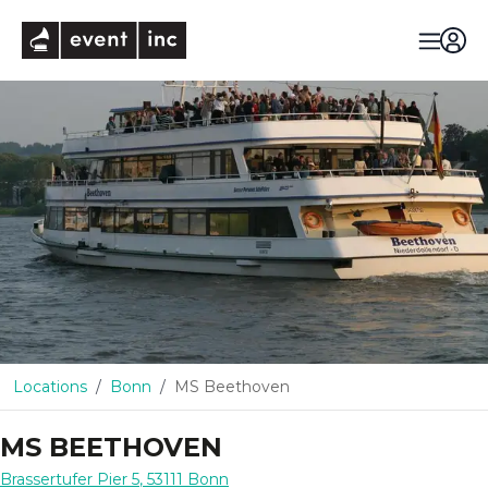
eventinc
Locations
Bonn
MS Beethoven
MS BEETHOVEN
Brassertufer Pier 5
,
53111
Bonn