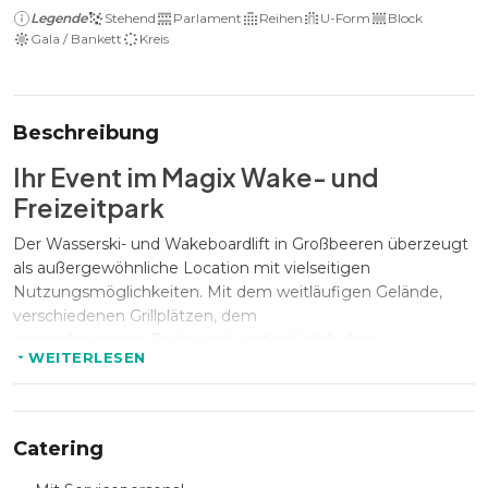
Legende
Stehend
Parlament
Reihen
U-Form
Block
Gala / Bankett
Kreis
Beschreibung
Ihr Event im Magix Wake- und
Freizeitpark
Der Wasserski- und Wakeboardlift in Großbeeren überzeugt
als außergewöhnliche Location mit vielseitigen
Nutzungsmöglichkeiten. Mit dem weitläufigen Gelände,
verschiedenen Grillplätzen, dem
angeschlossenen Restaurant und natürlich dem
WEITERLESEN
Wasserskilift selbst bietet die Location ideale Möglichkeiten
für verschiedene Anlässe: Vor allem Teamevents,
Sommerfeste, Firmenausflüge und abenteuerliche
Geburtstage können hier hervorragend stattfinden.
Catering