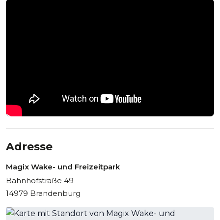
Anfahrt und Service
Neben den vielfältigen Möglichkeiten besticht die Location
durch ihre Lage direkt vor den Toren Berlins. Die Anfahrt
kann bequem mit dem PKW oder mit der Bahn bis zum
Bahnhof Großbeeren erfolgen. Vor Ort stehen ausreichend
Parkplätze zur Verfügung.
Das professionelle Team bietet
Ihnen weitreichenden Service und steht Ihnen gerne mit
Kompetenz und Expertise bei der Planung, im Aufbau und
bei der Durchführung eines Events mit Rat und Tat zur
Seite.
Adresse
Magix Wake- und Freizeitpark
Bahnhofstraße 49
14979 Brandenburg