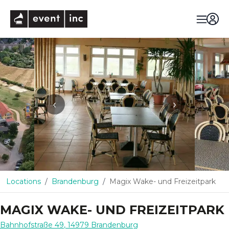
eventinc
‹
›
Locations
Brandenburg
Magix Wake- und Freizeitpark
MAGIX WAKE- UND FREIZEITPARK
Bahnhofstraße 49
,
14979
Brandenburg