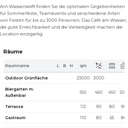
Am Wasserskilift finden Sie die optimalen Gegebenheiten
für Sommerfeste, Teamevents und verschiedene Arten
von Festen für bis zu 3000 Personen. Das Café am Wasser,
die gute Erreichbarkeit und die Vielseitigkeit machen die
Location einzigartig.
Räume
Raumname
L
B
H
qm
Outdoor Grünfläche
23000
3000
Biergarten m.
550
460
450
500
Außenbar
Terrasse
112
90
80
90
Gastraum
110
80
65
80