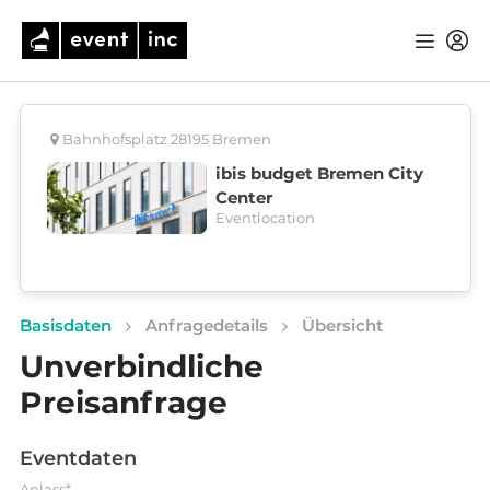
Bahnhofsplatz 28195 Bremen
ibis budget Bremen City
Center
Eventlocation
Basisdaten
Anfragedetails
Übersicht
Unverbindliche
Preisanfrage
Eventdaten
Anlass*