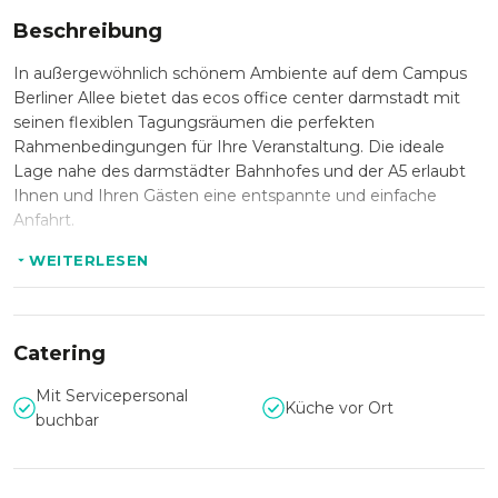
Beschreibung
In außergewöhnlich schönem Ambiente auf dem Campus
Berliner Allee bietet das ecos office center darmstadt mit
seinen flexiblen Tagungsräumen die perfekten
Rahmenbedingungen für Ihre Veranstaltung. Die ideale
Lage nahe des darmstädter Bahnhofes und der A5 erlaubt
Ihnen und Ihren Gästen eine entspannte und einfache
Anfahrt.
WEITERLESEN
In den Räumlichkeiten des ecos office center darmstadt
herrscht, dank großer Fenster und Tageslichteinfall, eine
helle und freundliche Arbeitsatmosphäre. Egal ob kleine
Catering
Besprechung oder größere Tagung, die Räume werden
stets nach Ihren Wünschen bestuhlt, sodass für Sie die
Mit Servicepersonal
Küche vor Ort
perfekten Bedingungen für eine erfolgreiche Veranstaltung
buchbar
geschaffen werden. Alle Räumlichkeiten sind mit
professioneller Konferenztechnik wie WLAN, Whiteboard,
LED-Monitor und Flipchart sowie einer Klimaanlage