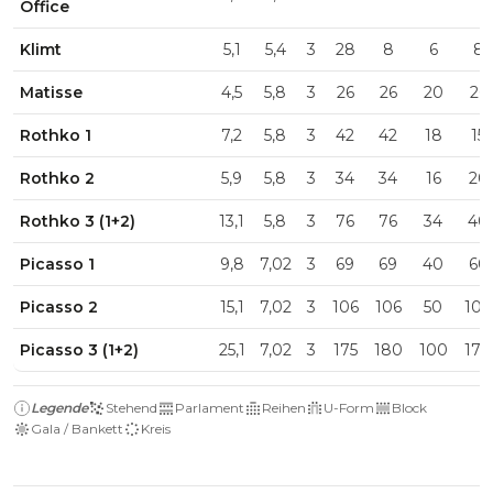
Office
Klimt
5,1
5,4
3
28
8
6
8
Matisse
4,5
5,8
3
26
26
20
26
Rothko 1
7,2
5,8
3
42
42
18
15
Rothko 2
5,9
5,8
3
34
34
16
20
Rothko 3 (1+2)
13,1
5,8
3
76
76
34
40
Picasso 1
9,8
7,02
3
69
69
40
60
Picasso 2
15,1
7,02
3
106
106
50
100
Picasso 3 (1+2)
25,1
7,02
3
175
180
100
170
Legende
Stehend
Parlament
Reihen
U-Form
Block
Gala / Bankett
Kreis