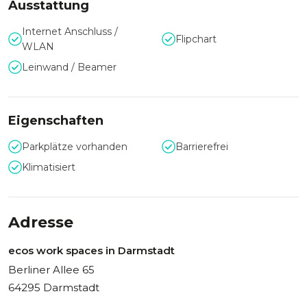
Ausstattung
ausgestattet. Zusätzlich zu den idealen Räumen und der
modernen Tagungstechnik ist das professionelle
Internet Anschluss /
Flipchart
Serviceteam des ecos office center darmstadt ein weiterer
WLAN
Pluspunkt. Gerne hilft es Ihnen bei der Planung und
Leinwand / Beamer
Durchführung Ihres Events.
Eigenschaften
Parkplätze vorhanden
Barrierefrei
Klimatisiert
Adresse
ecos work spaces in Darmstadt
Berliner Allee 65
64295 Darmstadt