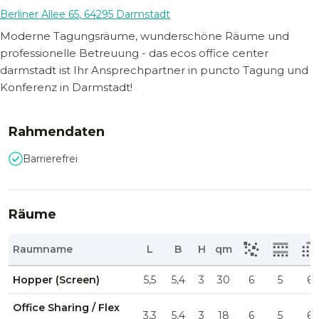
Berliner Allee 65
,
64295
Darmstadt
Moderne Tagungsräume, wunderschöne Räume und
professionelle Betreuung - das ecos office center
darmstadt ist Ihr Ansprechpartner in puncto Tagung und
Konferenz in Darmstadt!
Rahmendaten
Barrierefrei
Räume
Raumname
L
B
H
qm
Hopper (Screen)
5,5
5,4
3
30
6
5
6
Office Sharing / Flex
3,3
5,4
3
18
6
5
6