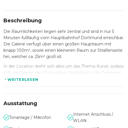
Beschreibung
Die Räumlichkeiten liegen sehr zentral und sind in nur 5
Minuten fußläufig vom Hauptbahnhof Dortmund erreichbar.
Die Galerie verfügt über einen großen Hauptraum mit
knapp 100m², sowie einen kleineren Raum zur Straßenseite
hin, welcher ca. 25m² groß ist.
In der Location dreht sich alles um das Thema Kunst, sodass
sich die Galerie ideal für kreative Workshops oder Seminare
eignet. In den Räumlichkeiten finden stehend bis zu 50
WEITERLESEN
Personen Platz, Lesungen sind mit bis zu 40 Personen
möglich und gesetzte Veranstaltungen an Tischen sind mit
bis zu 25 Personen problemlos umsetzbar.
Ausstattung
Internet Anschluss /
Tonanlage / Mikrofon
WLAN