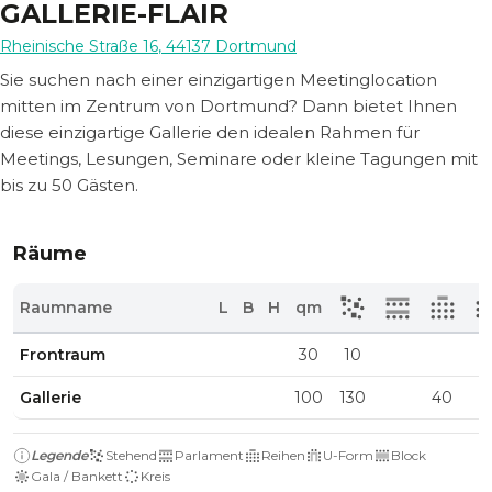
GALLERIE-FLAIR
Rheinische Straße 16
,
44137
Dortmund
Sie suchen nach einer einzigartigen Meetinglocation
mitten im Zentrum von Dortmund? Dann bietet Ihnen
diese einzigartige Gallerie den idealen Rahmen für
Meetings, Lesungen, Seminare oder kleine Tagungen mit
bis zu 50 Gästen.
Räume
Raumname
L
B
H
qm
Frontraum
30
10
Gallerie
100
130
40
Legende
Stehend
Parlament
Reihen
U-Form
Block
Gala / Bankett
Kreis