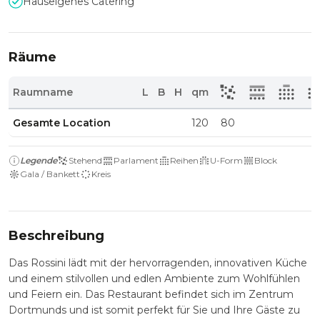
Hauseigenes Catering
Räume
Raumname
L
B
H
qm
Gesamte Location
120
80
Legende
Stehend
Parlament
Reihen
U-Form
Block
Gala / Bankett
Kreis
Beschreibung
Das Rossini lädt mit der hervorragenden, innovativen Küche
und einem stilvollen und edlen Ambiente zum Wohlfühlen
und Feiern ein. Das Restaurant befindet sich im Zentrum
Dortmunds und ist somit perfekt für Sie und Ihre Gäste zu