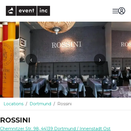
eventinc
‹
›
Locations
Dortmund
Rossini
ROSSINI
Chemnitzer Str. 98
,
44139
Dortmund
/ Innenstadt Ost