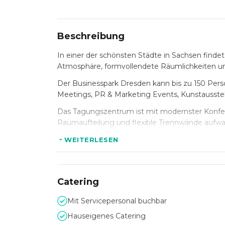
Beschreibung
In einer der schönsten Städte in Sachsen findet
Atmosphäre, formvollendete Räumlichkeiten u
Der Businesspark Dresden kann bis zu 150 Pers
Meetings, PR & Marketing Events, Kunstausste
Das Tagungszentrum ist mit modernster Konfere
Raumaufteilung und flexible Trennwände aufwart
Teeküche, Fußbodenheizung und mit einem Bist
WEITERLESEN
Durch die zentrale Lage, die gute Verkehrsanbi
komfortable Anreise sowohl mit allen öffentlic
Gern steht Ihnen das erfahrene, professionell
Catering
Durchführung eines Events mit Rat und Tat zur
Mit Servicepersonal buchbar
Hauseigenes Catering