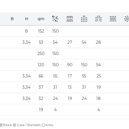
B
H
qm
8
152
150
3,34
53
54
27
54
28
250
150
120
150
90
150
54
3,34
66
55
17
55
25
3,34
37
31
13
31
19
3,34
32
24
19
24
18
19
4
4
Block
Gala / Bankett
Kreis