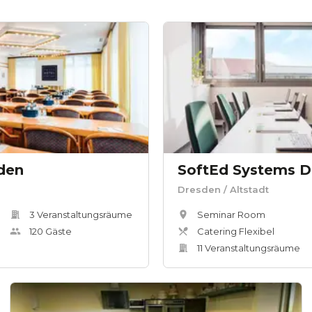
den
SoftEd Systems D
Dresden
/ Altstadt
3
Veranstaltungsräum
e
Seminar Room
120
Gäste
Catering Flexibel
11
Veranstaltungsräum
e