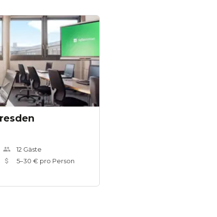
resden
12
Gäste
5
–
30
€ pro Person