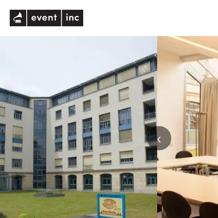
eventinc
‹