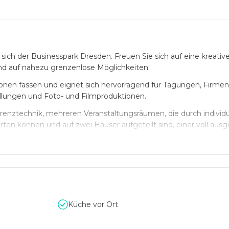
 sich der Businesspark Dresden. Freuen Sie sich auf eine kreativ
nd auf nahezu grenzenlose Möglichkeiten.
onen fassen und eignet sich hervorragend für Tagungen, Firmen
llungen und Foto- und Filmproduktionen.
nztechnik, mehreren Veranstaltungsräumen, die durch individu
en können und auf zwei Häuser aufgeteilt sind, einer voll ausg
ro ausgestattet.
ndung und durch 400 Stellplätze in der hauseigenen Tiefgarage 
he Verkehrsmitteln als auch mit dem PKW erfolgen.
e und kompetente Team der Location bei der Planung sowie bei d
 Seite.
Küche vor Ort