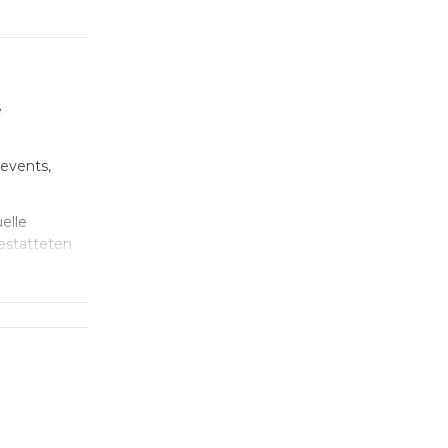
e
events,
elle
estatteten
kann eine
er