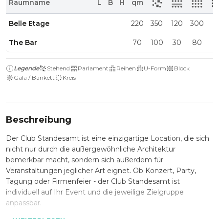
Raumname
L
B
H
qm
Belle Etage
220
350
120
300
The Bar
70
100
30
80
Legende
Stehend
Parlament
Reihen
U-Form
Block
Gala / Bankett
Kreis
Beschreibung
Der Club Standesamt ist eine einzigartige Location, die sich
nicht nur durch die außergewöhnliche Architektur
bemerkbar macht, sondern sich außerdem für
Veranstaltungen jeglicher Art eignet. Ob Konzert, Party,
Tagung oder Firmenfeier - der Club Standesamt ist
individuell auf Ihr Event und die jeweilige Zielgruppe
anpassbar.