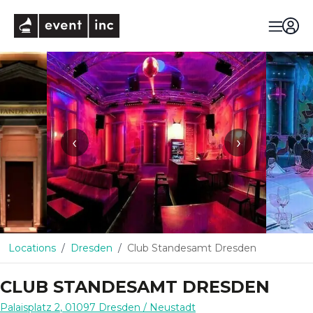
eventinc
‹
›
Locations
Dresden
Club Standesamt Dresden
CLUB STANDESAMT DRESDEN
Palaisplatz 2
,
01097
Dresden
/ Neustadt