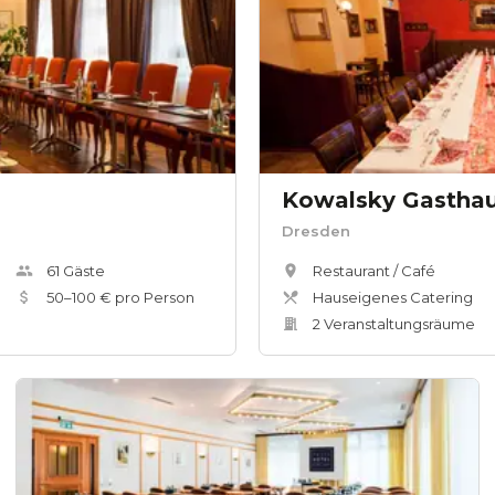
Kowalsky Gastha
Dresden
61
Gäste
Restaurant / Café
50
–
100
€ pro Person
Hauseigenes Catering
2
Veranstaltungsräum
e