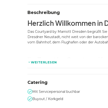
Beschreibung
Herzlich Willkommen in 
Das Courtyard by Marriott Dresden begrüßt Sie 
Dresdner Neustadt, nicht weit von der barocken
vom Bahnhof, dem Flughafen oder der Autobahn
Ihr Event im Courtyard b
WEITERLESEN
Das Courtyard Dresden bietet Ihnen 7 untersc
Neustadt (CCN) an. Alle Räume verfügen über 
Seminare und auch kleinere oder größere Festli
Catering
ausreichend Platz für Ihre Präsentation.
Mit Servicepersonal buchbar
Das hauseigene Restaurant mit Front Cookingsta
Ihnen zusätzlich zur Verfügung. Wenn Sie einf
Buyout / Korkgeld
Swimmingpool, Jetstream, Biosauna, finnischer 