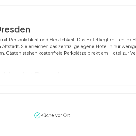
Dresden
mit Persönlichkeit und Herzlichkeit. Das Hotel liegt mitten im 
 Altstadt. Sie erreichen das zentral gelegene Hotel in nur weni
. Gästen stehen kostenfreie Parkplätze direkt am Hotel zur Ve
y Marriot Dresden
hiedlich große Tagungs- und Veranstaltungsräume im Conferenc
modernste Tagungstechnik für erfolgreiche Meetings, Konferen
chkeiten. Das Highlight des CCN ist der befahrbare Wintergarte
Küche vor Ort
tion, die Hotelbücherei und die beliebte Lobbybar mit Terrass
ach mal entspannen möchten, lädt Sie die body&soul Badelandsc
Sauna mit Farblichttherapie, Physiotherm Infrarotkabine, groß