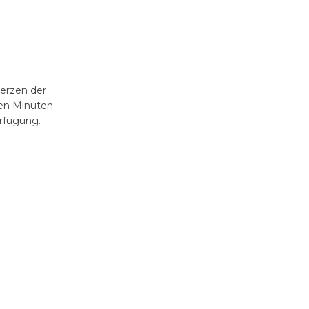
Herzen der
gen Minuten
rfügung.
e Center
zen,
n mit
e stehen
haft mit
em