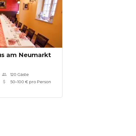
us am Neumarkt
120
Gäste
50
–
100
€ pro Person