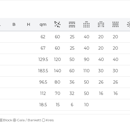
L
B
H
qm
62
60
25
40
20
20
67
60
25
40
20
20
129.5
120
50
90
40
40
183.5
140
60
110
30
30
96.5
80
36
50
26
26
112
70
32
50
16
16
18.5
15
6
10
Block
Gala / Bankett
Kreis