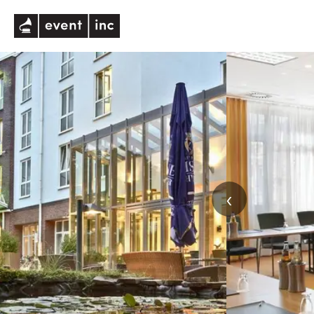
eventinc
‹