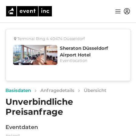
Terminal Ring 4 40474 Düsseldorf
Sheraton Düsseldorf
Airport Hotel
Eventlocation
Basisdaten
Anfragedetails
Übersicht
Unverbindliche
Preisanfrage
Eventdaten
Anlass*