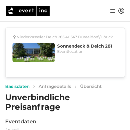
Niederkasseler Deich 285 40547 Düsseldorf / Lörick
Sonnendeck & Deich 281
Eventlocation
Basisdaten
Anfragedetails
Übersicht
Unverbindliche
Preisanfrage
Eventdaten
Anlass*