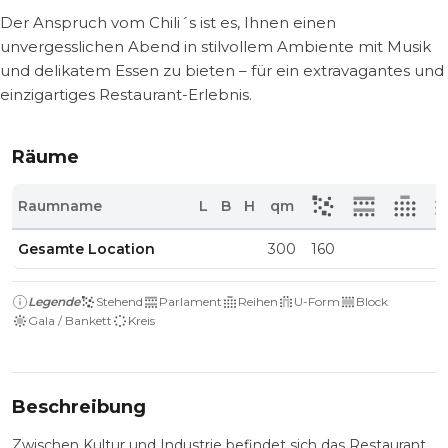
Der Anspruch vom Chili´s ist es, Ihnen einen
unvergesslichen Abend in stilvollem Ambiente mit Musik
und delikatem Essen zu bieten – für ein extravagantes und
einzigartiges Restaurant-Erlebnis.
Räume
Raumname
L
B
H
qm
Gesamte Location
300
160
Legende
Stehend
Parlament
Reihen
U-Form
Block
Gala / Bankett
Kreis
Beschreibung
Zwischen Kultur und Industrie befindet sich das Restaurant