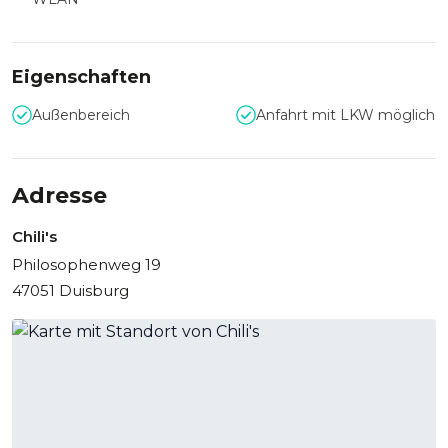
dennoch stilvoll à la Carte. Ein kleines Highlight dabei:
Bestellen Sie an jedem Tisch bequem per iPad aus einem
umfangreichen Menü mit über 100 japanischen Speisen.
Eigenschaften
Erleben Sie und Ihre Gäste im Restaurant Chili's eine
authentische thailändische Küche im Duisburger-
Außenbereich
Anfahrt mit LKW möglich
Innenhafen.
Adresse
Chili's
Philosophenweg 19
47051 Duisburg