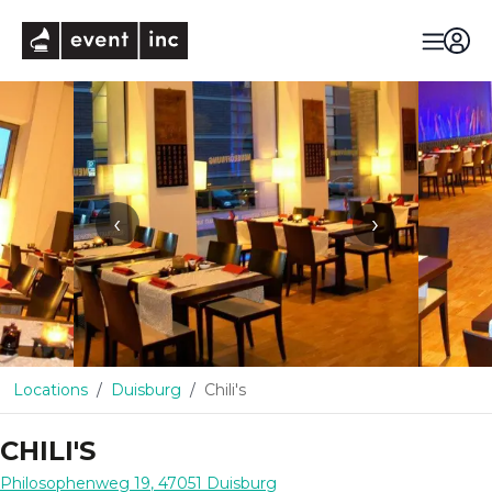
eventinc
‹
›
Locations
Duisburg
Chili's
CHILI'S
Philosophenweg 19
,
47051
Duisburg