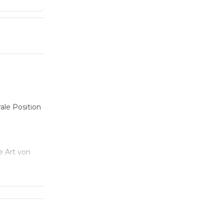
ale Position
e Art von
Location
ung