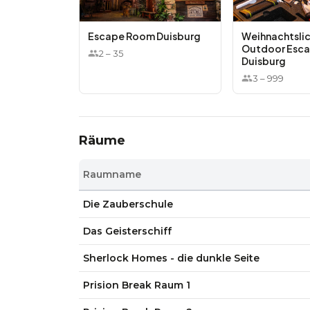
Escape Room Duisburg
Weihnachtsli
Outdoor Esc
2
–
35
Duisburg
3
–
999
Räume
Raumname
Die Zauberschule
Das Geisterschiff
Sherlock Homes - die dunkle Seite
Prision Break Raum 1