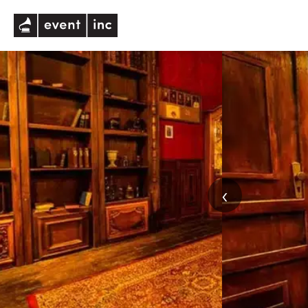
eventinc
‹