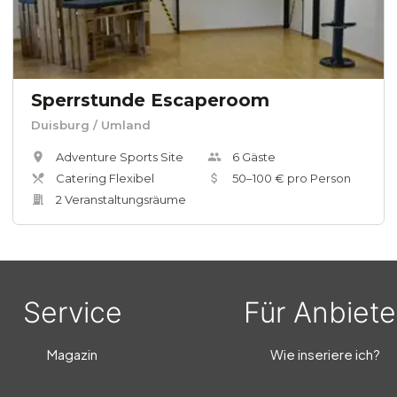
Sperrstunde Escaperoom
Duisburg
/ Umland
Adventure Sports Site
6
Gäste
Catering Flexibel
50
–
100
€ pro Person
2
Veranstaltungsräum
e
Service
Für Anbiete
Magazin
Wie inseriere ich?