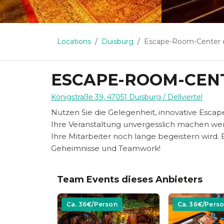
Locations
Duisburg
Escape-Room-Center enig
ESCAPE-ROOM-CEN
Königstraße 39
,
47051
Duisburg
/ Dellviertel
Nutzen Sie die Gelegenheit, innovative Esca
Ihre Veranstaltung unvergesslich machen wer
Ihre Mitarbeiter noch lange begeistern wird. 
Geheimnisse und Teamwork!
Team Events dieses Anbieters
Ca.
36
€/Person
Ca.
36
€/Pers