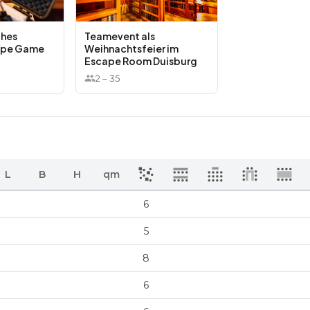
ches
Teamevent als
ape Game
Weihnachtsfeier im
Escape Room Duisburg
2
–
35
L
B
H
qm
6
5
8
6