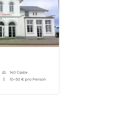
140
Gäste
10
–
50
€ pro Person