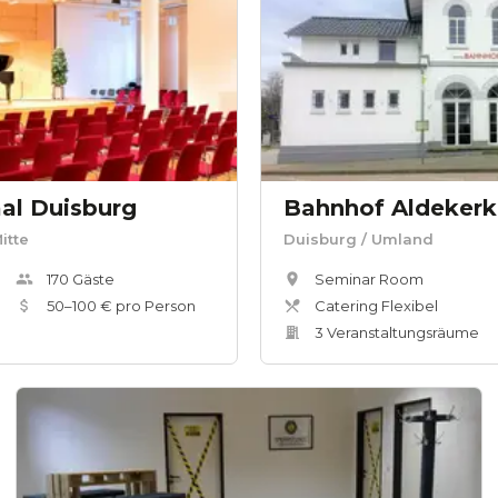
aal Duisburg
Bahnhof Aldekerk
itte
Duisburg
/ Umland
170
Gäste
Seminar Room
50
–
100
€ pro Person
Catering Flexibel
3
Veranstaltungsräum
e