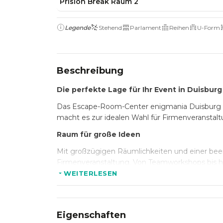
Prision Break Raum 2
Legende
Stehend
Parlament
Reihen
U-Form
Beschreibung
Die perfekte Lage für Ihr Event in Duisburg
Das Escape-Room-Center enigmania Duisburg gen
macht es zur idealen Wahl für Firmenveranstalt
Raum für große Ideen
Mit großzügigen Räumlichkeiten und einer beei
Firmenveranstaltung. Von Teamworkshops bis hi
WEITERLESEN
Stilvolles Ambiente und besondere Highlig
Der einzigartige Stil von enigmania Duisburg sc
bietet zudem innovative Escape-Room-Erlebniss
Eigenschaften
unvergesslich machen.