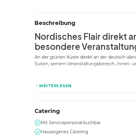
Beschreibung
Nordisches Flair direkt a
besondere Veranstaltu
An der grünen Küste direkt an der deutsch-dän
Suiten, seinem Veranstaltungsbereich, Inne
Perfekt für Firmenfeiern 
WEITERLESEN
begleitet von einem erf
Das Haus bietet sich hervorragend für ihre priva
Catering
Teambuilding oder ein Jubiläum. Ebenso geeign
Meetings. Oder planen Sie eine Hausmesse? Auch
Mit Servicepersonal buchbar
Flexible Räumlichkeiten 
Hauseigenes Catering