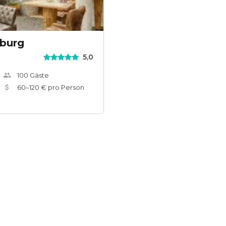
sburg
5,0
100
Gäste
60
–
120
€ pro Person