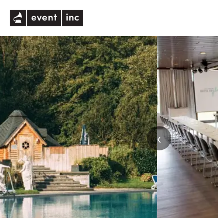
eventinc
‹