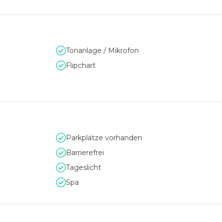
den Sie Platz für kleine Events mit 10 Personen sowie große
ume sind mit neuer Veranstaltungstechnik ausgestattet, Tagesli
gestaltbar.
Tonanlage / Mikrofon
Flipchart
d preislich und inhaltlich unterschiedlichen Pauschalen wählen.
Parkplätze vorhanden
Barrierefrei
Tageslicht
Spa