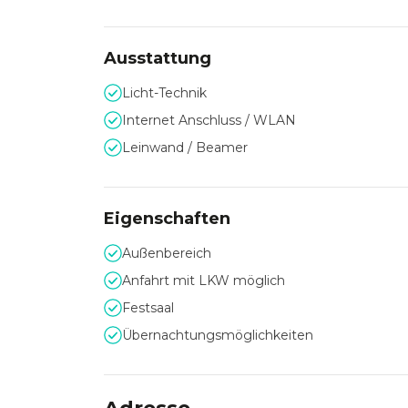
Großveranstaltung
In den 6 Seminar- und Veranstaltungsräumen fin
Ausstattung
Veranstaltungen mit bis zu 400 Gästen. Alle Rä
teilweise im Mobiliar frei nach Ihren Wünschen 
Licht-Technik
Internet Anschluss / WLAN
Sie können zwischen individuellen Angeboten un
Leinwand / Beamer
Eigenschaften
Außenbereich
Anfahrt mit LKW möglich
Festsaal
Übernachtungsmöglichkeiten