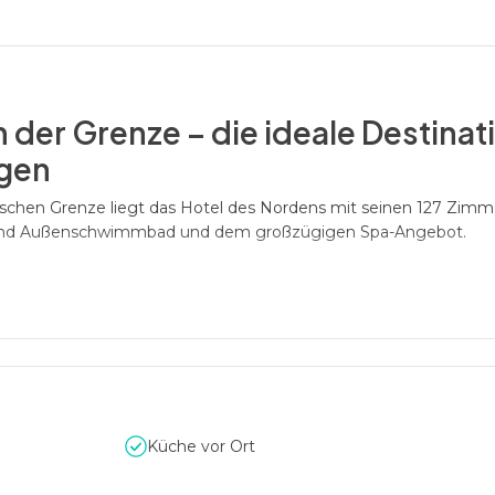
n der Grenze – die ideale Destinat
ngen
ischen Grenze liegt das Hotel des Nordens mit seinen 127 Zim
n- und Außenschwimmbad und dem großzügigen Spa-Angebot.
und private Events – professionell
ahrenen Veranstaltungsteam
ten und geschäftlichen Feiern an, sei es eine Weihnachtsfeier, e
et ist der Konferenzbereich des Hotels für Seminare, Tagungen
 da unterstützt Sie das professionelle Team vor Ort.
Küche vor Ort
für jedes Format – vom Meeting bi