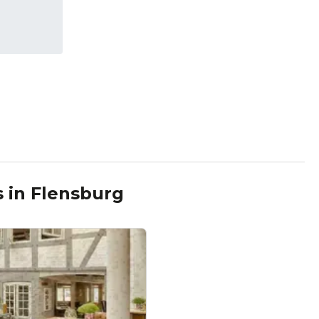
s
in
Flensburg