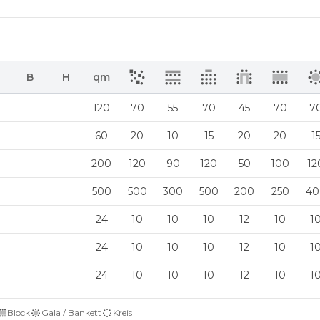
B
H
qm
120
70
55
70
45
70
7
60
20
10
15
20
20
1
200
120
90
120
50
100
12
500
500
300
500
200
250
40
24
10
10
10
12
10
1
24
10
10
10
12
10
1
24
10
10
10
12
10
1
Block
Gala / Bankett
Kreis